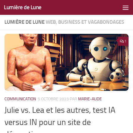
Lumière de Lune
Skip to content
LUMIÈRE DE LUNE
WEB, BUSINESS ET VAGABONDAGES
1
COMMUNICATION
5 OCTOBRE 2023
PAR
MARIE-AUDE
Julie vs. Lea et les autres, test IA
versus IN pour un site de