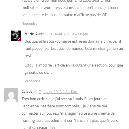
J’avais bien créé mon sous domaine auparavant, mon
multisite sur wordpress est installé et prêt, mais je bloque
car le site sur le sous-domaine n’affiche pas de WP
Répondre
Marie-Aude
12 août 2015 à 4:56 pm
Oui, quand le sous-domaine est lié au domaine principal, il
faut passer par les sous-domaines. Cela ne change rien au
reste.
Edit : j’ai modifié l’article en rajoutant une section, pour que
ça soit plus clair.
Répondre
Calade
7 janvier 2016 à 8:41 am
Très bon article que j’ai retenu ! mais là, les jours de
l’ancienne interface sont comptés …je viens de me
connecter au nouveau “manager” suite à une crainte de
hacking, puis basculement sur “l’ancien” : plus que 5 jours
avant sa disparition…