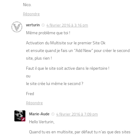
Nico.
Répondre
verturin
4 février 2016 à 3:16 pm
Même problème que toi !
Activation du Multisite sur le premier Site Ok
et ensuite quand je fais un “Add New” pour créer le second
site, plus rien !
Faut il que le site soit active dans le répertoire !
ou
le site crée lui même le second ?
Fred
Répondre
Marie-Aude
4 février 2016 à 7:09 pm
Hello Verturin,
Quand tu es en multisite, par défaut tu n’as que des sites