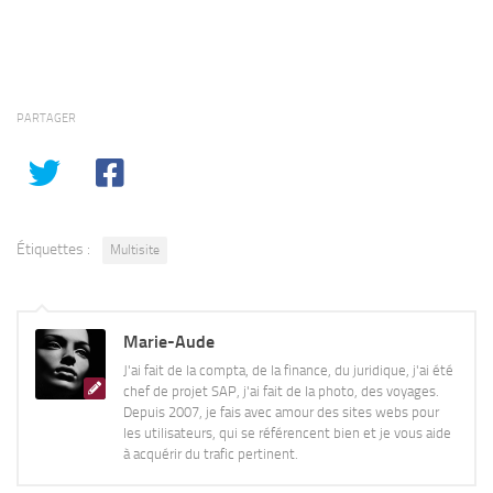
PARTAGER
Étiquettes :
Multisite
Marie-Aude
J'ai fait de la compta, de la finance, du juridique, j'ai été
chef de projet SAP, j'ai fait de la photo, des voyages.
Depuis 2007, je fais avec amour des sites webs pour
les utilisateurs, qui se référencent bien et je vous aide
à acquérir du trafic pertinent.