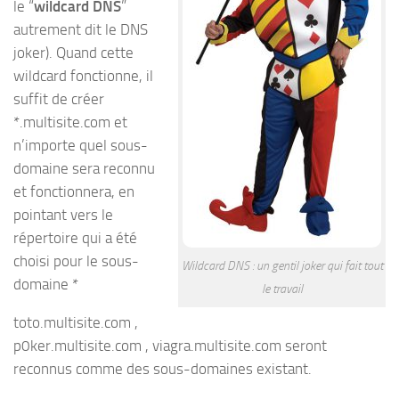
le “
wildcard DNS
”
autrement dit le DNS
joker). Quand cette
wildcard fonctionne, il
suffit de créer
*.multisite.com et
n’importe quel sous-
domaine sera reconnu
et fonctionnera, en
pointant vers le
répertoire qui a été
choisi pour le sous-
Wildcard DNS : un gentil joker qui fait tout
domaine *
le travail
toto.multisite.com ,
p0ker.multisite.com , viagra.multisite.com seront
reconnus comme des sous-domaines existant.