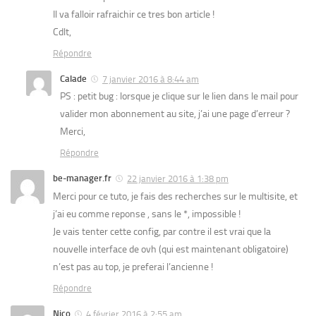
Il va falloir rafraichir ce tres bon article !
Cdlt,
Répondre
Calade
7 janvier 2016 à 8:44 am
PS : petit bug : lorsque je clique sur le lien dans le mail pour
valider mon abonnement au site, j’ai une page d’erreur ?
Merci,
Répondre
be-manager.fr
22 janvier 2016 à 1:38 pm
Merci pour ce tuto, je fais des recherches sur le multisite, et
j’ai eu comme reponse , sans le *, impossible !
Je vais tenter cette config, par contre il est vrai que la
nouvelle interface de ovh (qui est maintenant obligatoire)
n’est pas au top, je preferai l’ancienne !
Répondre
Nico
4 février 2016 à 2:55 am