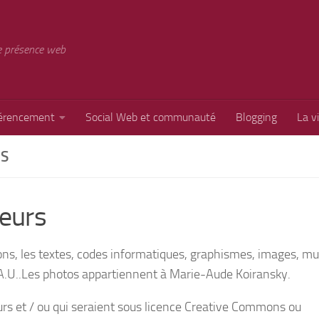
e présence web
érencement
Social Web et communauté
Blogging
La v
RS
teurs
ions, les textes, codes informatiques, graphismes, images, mu
A.U..Les photos appartiennent à Marie-Aude Koiransky.
urs et / ou qui seraient sous licence Creative Commons ou