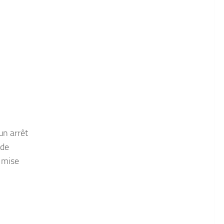
un arrêt
 de
t mise