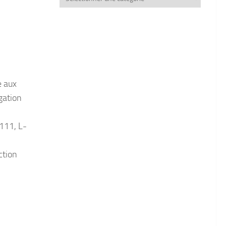
thèmes
e aux
gation
-111, L-
ction