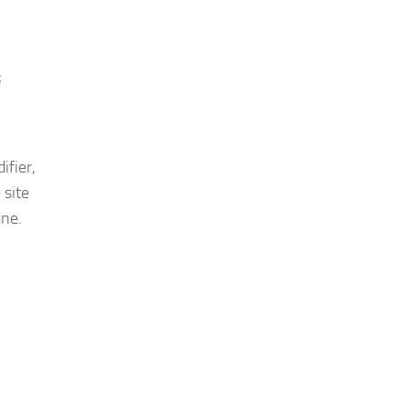
;
ifier,
 site
une.