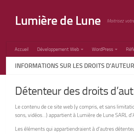
Skip to content
Lumière de Lune
Maitrisez votr
Accueil
Développement Web
WordPress
Réf
INFORMATIONS SUR LES DROITS D’AUTEU
Détenteur des droits d’au
Le contenu de ce site web (y compris, et sans limitat
sons, vidéos…) appartient à Lumière de Lune SARL d’
Les éléments qui appartiendraient à d’autres détente