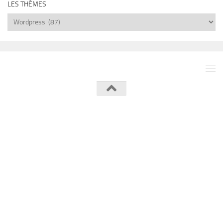
LES THÈMES
Les
thèmes
Lumière de Lune © 2026. Tous droits réservés.
Fièrement propulsé par
- Conçu par
Thème Hueman