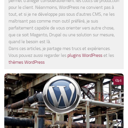
permet d’alléger considérablement les coûts de production
pour le client. Néanmoins, WordPress ne convient pas à
tout, et si je ne développe pas sous d’autres CMS, ne les
maîtrisant pas comme mon outil préféré, je suis
parfaitement capable de vous orienter vers autre chose,
que ce soit Magento, Drupal ou une solution sur mesure,
quand le besoin est là.
Dans ces articles, je partage mes trucs et expériences.
Vous pouvez aussi regarder les
plugins WordPress
et les
thèmes WordPress
6