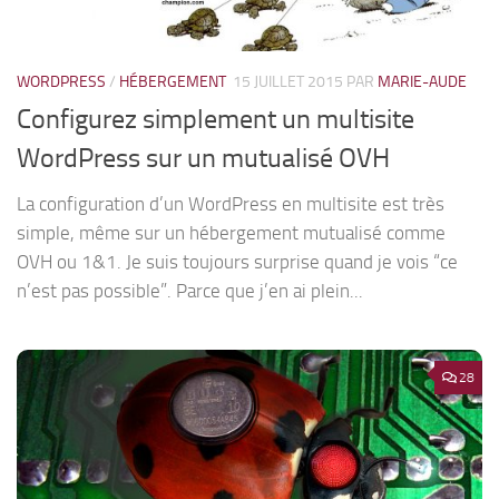
WORDPRESS
/
HÉBERGEMENT
15 JUILLET 2015
PAR
MARIE-AUDE
Configurez simplement un multisite
WordPress sur un mutualisé OVH
La configuration d’un WordPress en multisite est très
simple, même sur un hébergement mutualisé comme
OVH ou 1&1. Je suis toujours surprise quand je vois “ce
n’est pas possible”. Parce que j’en ai plein...
28