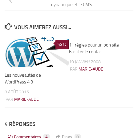
dynamique et le CMS
VOUS AIMEREZ AUSSI...
15
11 règles pour un bon site –
0
Faciliter le contact
10 JANVIER 2008
PAR
MARIE-AUDE
Les nouveautés de
WordPress 4.3
8 AOÛT 2015
PAR
MARIE-AUDE
4 RÉPONSES
Commentaires
4
Pings
0