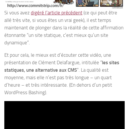
Si vous avez
digéré l’article précédent
(ce qui peut être
allé très vite, si vous êtes un vrai geek), il est temps
maintenant de plonger dans la réalité de cette affirmation
étonnante “un site statique, c’est mieux qu’un site
dynamique”.
Et pour cela, le mieux est d’écouter cette vidéo, une
présentation de Clément Delafargue, intitulée “
les sites
statiques, une alternative aux CMS
“. La qualité est
moyenne, mais elle n’est pas très longue – un quart
d’heure – et très intéressante. (En dehors d’un petit
WordPress Bashing).