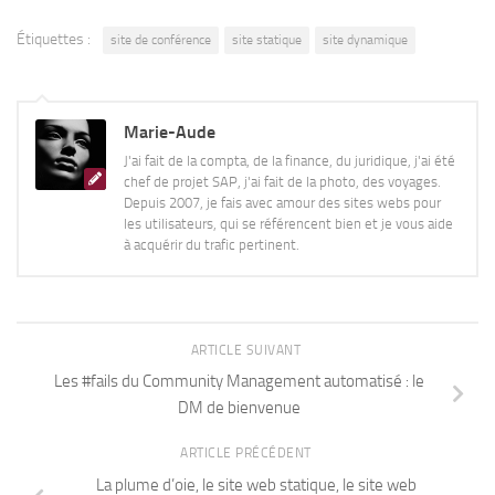
Étiquettes :
site de conférence
site statique
site dynamique
Marie-Aude
J'ai fait de la compta, de la finance, du juridique, j'ai été
chef de projet SAP, j'ai fait de la photo, des voyages.
Depuis 2007, je fais avec amour des sites webs pour
les utilisateurs, qui se référencent bien et je vous aide
à acquérir du trafic pertinent.
ARTICLE SUIVANT
Les #fails du Community Management automatisé : le
DM de bienvenue
ARTICLE PRÉCÉDENT
La plume d’oie, le site web statique, le site web