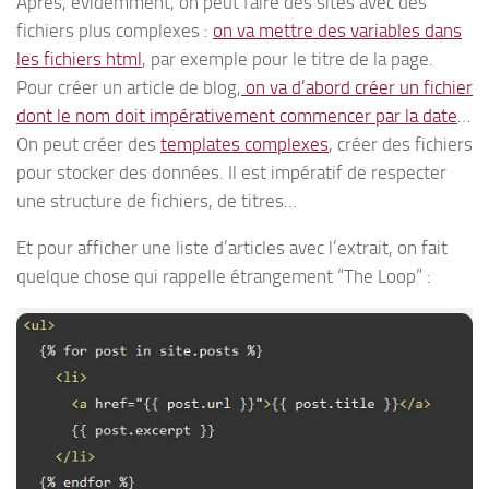
Après, évidemment, on peut faire des sites avec des
fichiers plus complexes :
on va mettre des variables dans
les fichiers html
, par exemple pour le titre de la page.
Pour créer un article de blog,
on va d’abord créer un fichier
dont le nom doit impérativement commencer par la date
…
On peut créer des
templates complexes
, créer des fichiers
pour stocker des données. Il est impératif de respecter
une structure de fichiers, de titres…
Et pour afficher une liste d’articles avec l’extrait, on fait
quelque chose qui rappelle étrangement “The Loop” :