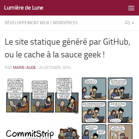
Lumière de Lune
Skip to content
DÉVELOPPEMENT WEB
/
WORDPRESS
4
Le site statique généré par GitHub,
ou le cache à la sauce geek !
PAR
MARIE-AUDE
·
24 OCTOBRE 2014