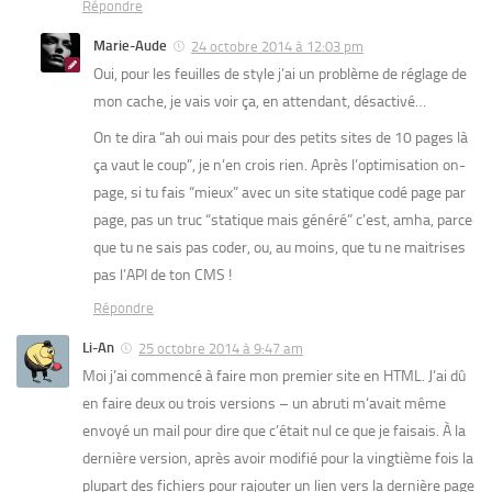
Répondre
Marie-Aude
24 octobre 2014 à 12:03 pm
Oui, pour les feuilles de style j’ai un problème de réglage de
mon cache, je vais voir ça, en attendant, désactivé…
On te dira “ah oui mais pour des petits sites de 10 pages là
ça vaut le coup”, je n’en crois rien. Après l’optimisation on-
page, si tu fais “mieux” avec un site statique codé page par
page, pas un truc “statique mais généré” c’est, amha, parce
que tu ne sais pas coder, ou, au moins, que tu ne maitrises
pas l’API de ton CMS !
Répondre
Li-An
25 octobre 2014 à 9:47 am
Moi j’ai commencé à faire mon premier site en HTML. J’ai dû
en faire deux ou trois versions – un abruti m’avait même
envoyé un mail pour dire que c’était nul ce que je faisais. À la
dernière version, après avoir modifié pour la vingtième fois la
plupart des fichiers pour rajouter un lien vers la dernière page