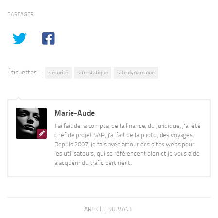
PARTAGER
Étiquettes :
sécurité
site statique
site dynamique
Marie-Aude
J'ai fait de la compta, de la finance, du juridique, j'ai été
chef de projet SAP, j'ai fait de la photo, des voyages.
Depuis 2007, je fais avec amour des sites webs pour
les utilisateurs, qui se référencent bien et je vous aide
à acquérir du trafic pertinent.
ARTICLE SUIVANT