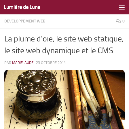
Lumière de Lune
Skip to content
DÉVELOPPEMENT WEB
8
La plume d’oie, le site web statique,
le site web dynamique et le CMS
PAR
MARIE-AUDE
·
23 OCTOBRE 2014