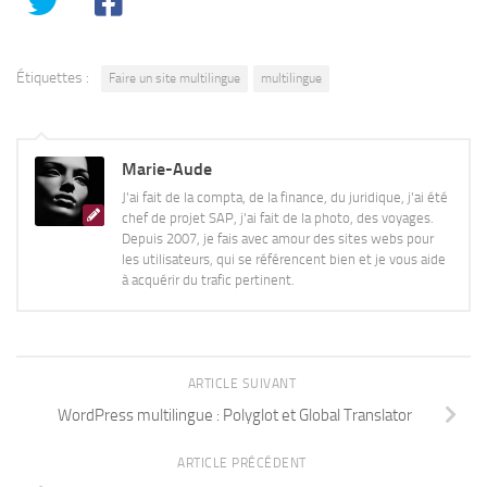
Étiquettes :
Faire un site multilingue
multilingue
Marie-Aude
J'ai fait de la compta, de la finance, du juridique, j'ai été
chef de projet SAP, j'ai fait de la photo, des voyages.
Depuis 2007, je fais avec amour des sites webs pour
les utilisateurs, qui se référencent bien et je vous aide
à acquérir du trafic pertinent.
ARTICLE SUIVANT
WordPress multilingue : Polyglot et Global Translator
ARTICLE PRÉCÉDENT