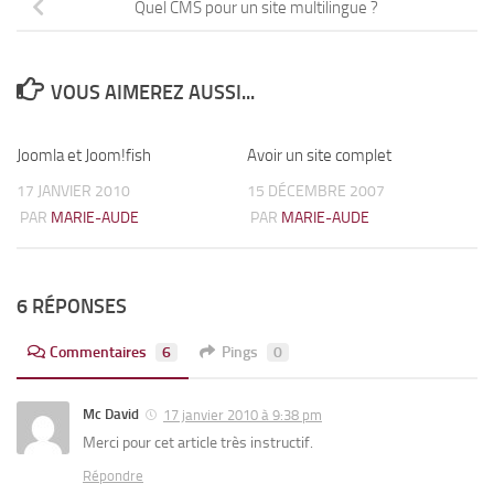
Quel CMS pour un site multilingue ?
VOUS AIMEREZ AUSSI...
Joomla et Joom!fish
1
Avoir un site complet
0
17 JANVIER 2010
15 DÉCEMBRE 2007
PAR
MARIE-AUDE
PAR
MARIE-AUDE
6 RÉPONSES
Commentaires
6
Pings
0
Mc David
17 janvier 2010 à 9:38 pm
Merci pour cet article très instructif.
Répondre