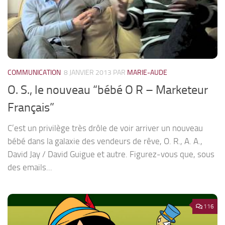
COMMUNICATION
8 JANVIER 2013
PAR
MARIE-AUDE
O. S., le nouveau “bébé O R – Marketeur
Français”
C’est un privilège très drôle de voir arriver un nouveau
bébé dans la galaxie des vendeurs de rêve, O. R., A. A.,
David Jay / David Guigue et autre. Figurez-vous que, sous
des emails...
116