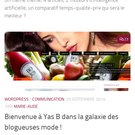
Un même thème, 4 articles, 2 moteurs d'intelligence
artificielle, un comparatif temps-qualite-prix qui sera le
meilleur ?
23
WORDPRESS
/
COMMUNICATION
29 SEPTEMBRE 2014
PAR
MARIE-AUDE
Bienvenue à Yas B dans la galaxie des
blogueuses mode !