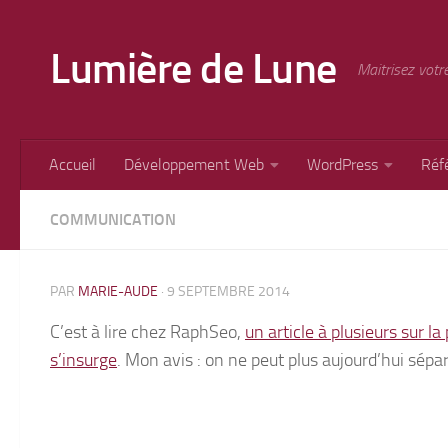
Skip to content
Lumière de Lune
Maitrisez votr
Accueil
Développement Web
WordPress
Réf
COMMUNICATION
PAR
MARIE-AUDE
·
9 SEPTEMBRE 2014
C’est à lire chez RaphSeo,
un article à plusieurs sur 
s’insurge
. Mon avis : on ne peut plus aujourd’hui sépa