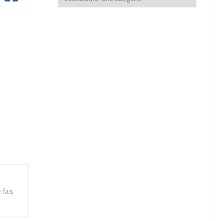
thèmes
 fais