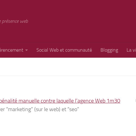
e présence web
érencement
Social Web et communauté
Blogging
La v
la pénalité manuelle contre laquelle l’agence Web 1m30
rer “marketing” (sur le web) et “seo”