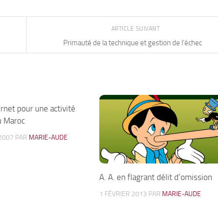
ARTICLE SUIVANT
Primauté de la technique et gestion de l’échec
ernet pour une activité
0
u Maroc
2007
PAR
MARIE-AUDE
A. A. en flagrant délit d’omission
1 FÉVRIER 2013
PAR
MARIE-AUDE