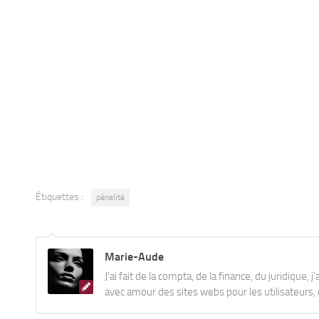
Étiquettes :
pénalité
Marie-Aude
J'ai fait de la compta, de la finance, du juridique, 
avec amour des sites webs pour les utilisateurs, q