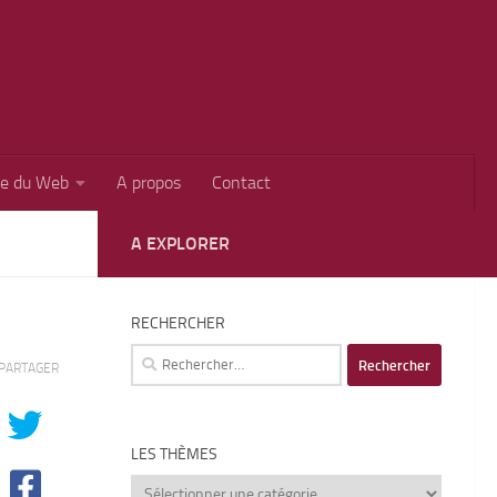
ie du Web
A propos
Contact
A EXPLORER
RECHERCHER
Rechercher :
PARTAGER
LES THÈMES
Les