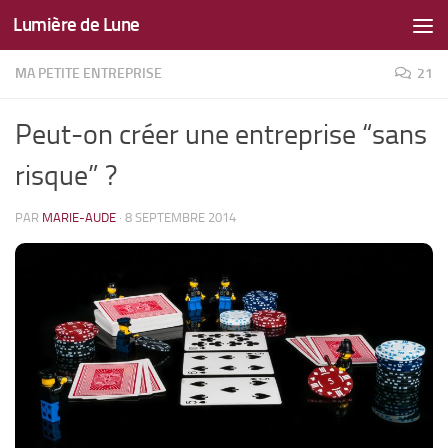
Lumière de Lune
Skip to content
MA PETITE ENTREPRISE
21
Peut-on créer une entreprise “sans
risque” ?
PAR
MARIE-AUDE
·
8 SEPTEMBRE 2014