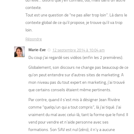
du rêve… disons que j’en connais, oui, mais dans un autre
contexte.
Tout est une question de “ne pas aller trop loin”. Là dans le
contexte global de ce qu’il propose, je trouve qu’il va trop
loin.
Répondre
Marie-Eve
12 septembre 2014 à 10:04 am
Du coup j’ai regardé ses vidéos (enfin les 2 premières).
Globalement, son discours ne change pas beaucoup de ce
qu’on peut entendre sur d’autres sites de marketing. A
mon niveau pas du tout expert en marketing, j’ai trouvé
que certains conseils étaient même pertinents.
Par contre, quand il s’est mis à désigner Jean Rivière
comme “quelqu’un qui a tout compris”, là j’ai tiqué. J’ai
vraiment du mal avec celui-là, tant la forme que le fond. Il
vend pour vendre et n’aide personne avec ses
formations. Son SAV est nul (zéro), il n’y a aucune