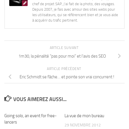
chef de projet SAP, j'ai fait de la photo, des voyages.
Depuis 2007, je fais avec amour des sites webs pour
les utilisateurs, qui se référencent bien et je vous aide
à acquérir du trafic pertinent.
ARTICLE SUIVANT
1m30, la pénalité “pas pour moi” et l’avis des SEO
ARTICLE PRÉCÉDENT
Eric Schmidt se fâche… et pointe son vrai concurrent !
VOUS AIMEREZ AUSSI...
Going solo, an event for free-
1
La vue de mon bureau
7
lancers
29 NOVEMBRE 2012