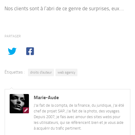
Nos clients sont à l’abri de ce genre de surprises, eux….
PARTAGER
Étiquettes :
droits d'auteur
web agency
Marie-Aude
J'ai fait de la compta, de la finance, du juridique, j'ai été
chef de projet SAP, j'ai fait de la photo, des voyages.
Depuis 2007, je fais avec amour des sites webs pour
les utilisateurs, qui se référencent bien et je vous aide
à acquérir du trafic pertinent.