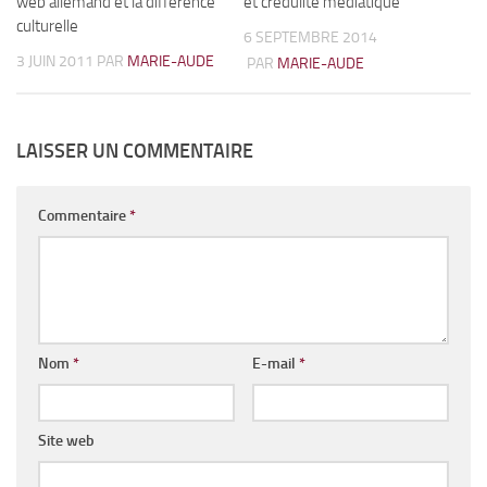
web allemand et la différence
et crédulité médiatique
culturelle
6 SEPTEMBRE 2014
3 JUIN 2011
PAR
MARIE-AUDE
PAR
MARIE-AUDE
LAISSER UN COMMENTAIRE
Commentaire
*
Nom
*
E-mail
*
Site web