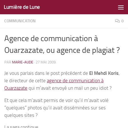
Lumière de Lune
Skip to content
COMMUNICATION
0
Agence de communication à
Ouarzazate, ou agence de plagiat ?
PAR
MARIE-AUDE
·
27 MAI 2009
Je vous parlais dans le post précédent de
El Mehdi Koris
,
le directeur de cette
agence de communication à
Ouarzazate
qui m’avait envoyé un mail un peu idiot ?
Et que cela m’avait permis de voir qu’il m’avait volé
“quelques” photos qu’il avait disséminées sur ses
quelques sites ?
La saga continue…