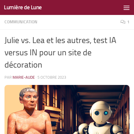
Lumière de Lune
Skip to content
COMMUNICATION
1
Julie vs. Lea et les autres, test IA
versus IN pour un site de
décoration
PAR
MARIE-AUDE
·
5 OCTOBRE 2023