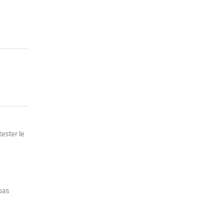
tester le
pas