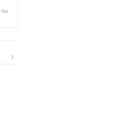
 fais
18