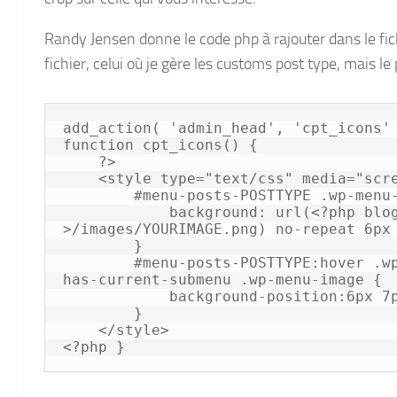
Randy Jensen donne le code php à rajouter dans le fic
fichier, celui où je gère les customs post type, mais l
add_action( 'admin_head', 'cpt_icons' 
function cpt_icons() {

    ?>

    <style type="text/css" media="screen">

        #menu-posts-POSTTYPE .wp-menu-image {

            background: url(<?php bloginfo('template_url') ?
>/images/YOURIMAGE.png) no-repeat 6px 
        }

	#menu-posts-POSTTYPE:hover .wp-menu-image, #menu-posts-POSTTYPE.wp-
has-current-submenu .wp-menu-image {

            background-position:6px 7px!important;

        }

    </style>

<?php }