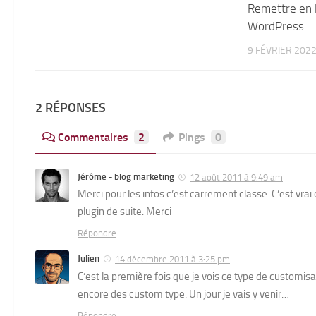
Remettre en l
WordPress
9 FÉVRIER 202
2 RÉPONSES
Commentaires
2
Pings
0
Jérôme - blog marketing
12 août 2011 à 9:49 am
Merci pour les infos c’est carrement classe. C’est vrai
plugin de suite. Merci
Répondre
Julien
14 décembre 2011 à 3:25 pm
C’est la première fois que je vois ce type de custom
encore des custom type. Un jour je vais y venir…
Répondre