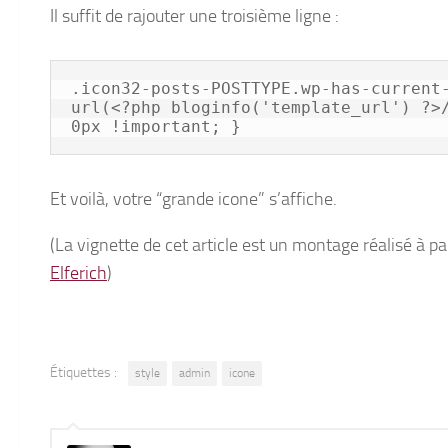
Il suffit de rajouter une troisième ligne :
.icon32-posts-POSTTYPE.wp-has-current-
url(<?php bloginfo('template_url') ?>/
0px !important; }
Et voilà, votre “grande icone” s’affiche.
(La vignette de cet article est un montage réalisé à p
Elferich
)
Étiquettes :
style
admin
icone