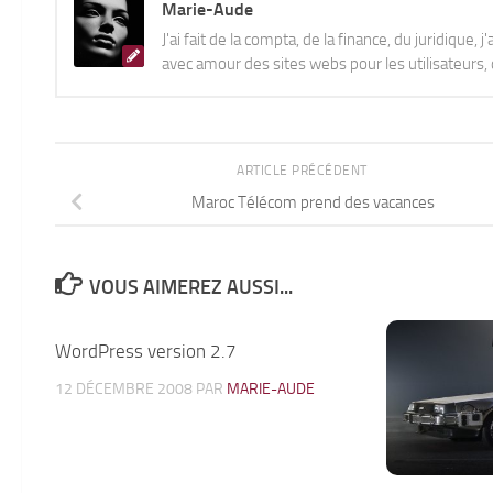
Marie-Aude
J'ai fait de la compta, de la finance, du juridique, 
avec amour des sites webs pour les utilisateurs, q
ARTICLE PRÉCÉDENT
Maroc Télécom prend des vacances
VOUS AIMEREZ AUSSI...
WordPress version 2.7
8
12 DÉCEMBRE 2008
PAR
MARIE-AUDE