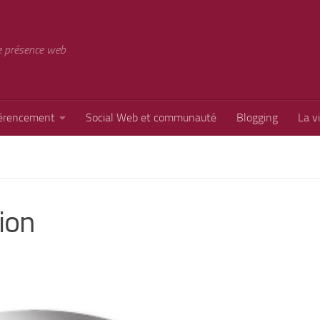
e présence web
érencement
Social Web et communauté
Blogging
La v
ion