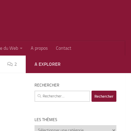
ie du Web
A propos
Contact
2
A EXPLORER
RECHERCHER
Rechercher :
LES THÈMES
Les