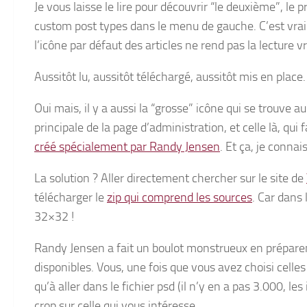
Je vous laisse le lire pour découvrir “le deuxième”, le
custom post types dans le menu de gauche. C’est vrai
l’icône par défaut des articles ne rend pas la lecture v
Aussitôt lu, aussitôt téléchargé, aussitôt mis en place.
Oui mais, il y a aussi la “grosse” icône qui se trouve au d
principale de la page d’administration, et celle là, qui 
créé spécialement par Randy Jensen
. Et ça, je connai
La solution ? Aller directement chercher sur le site de
télécharger le
zip qui comprend les sources
. Car dans 
32×32 !
Randy Jensen a fait un boulot monstrueux en préparen
disponibles. Vous, une fois que vous avez choisi celles 
qu’à aller dans le fichier psd (il n’y en a pas 3.000, l
crop sur celle qui vous intéresse.