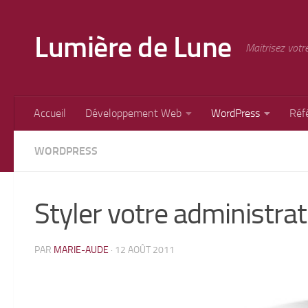
Skip to content
Lumière de Lune
Maitrisez votr
Accueil
Développement Web
WordPress
Réf
WORDPRESS
Styler votre administrat
PAR
MARIE-AUDE
·
12 AOÛT 2011