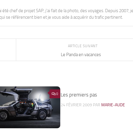
j'ai été chef de projet SAP, j'ai fait de la photo, des voyages. Depuis 2007, je
ui se référencent bien et je vous aide à acquérir du trafic pertinent.
ARTICLE SUIVANT
Le Panda en vacances
0
Les premiers pas
24 FÉVRIER 2009
PAR
MARIE-AUDE