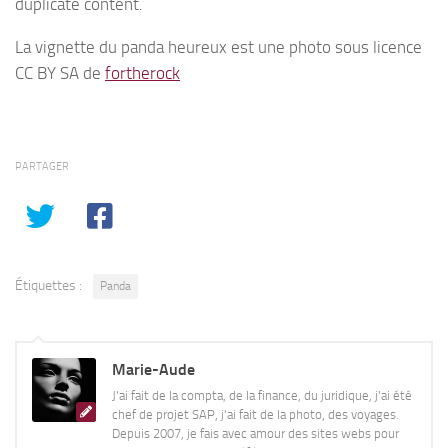
duplicate content.
La vignette du panda heureux est une photo sous licence
CC BY SA de
fortherock
PARTAGER
Étiquettes :
Panda
Marie-Aude
J'ai fait de la compta, de la finance, du juridique, j'ai été
chef de projet SAP, j'ai fait de la photo, des voyages.
Depuis 2007, je fais avec amour des sites webs pour