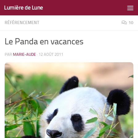
Lumière de Lune
Skip to content
RÉFÉRENCEMENT
10
Le Panda en vacances
PAR
MARIE-AUDE
·
12 AOÛT 2011