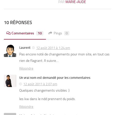
PAR
MARIE-AUDE
10 RÉPONSES
Commentaires
10
Pings
0
Laurent
12 août 2011 à 1:24 pm
Pas encore noté de changements pour mon site, en tout cas
rien de flagrant. A suivre…
Répondre
Un vrai nom est demandé pour les commentaires
12 août 2011 à 2:07 pm
Quelques changements visibles :)
les kw dans le ndd prennent du poids.
Répondre