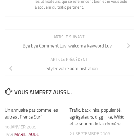
les utilisateurs, qui se référencent bien et je vous aide
à acquérir du trafic pertinent.
ARTICLE SUIVANT
Bye bye Comment Luv, welcome Keyword Luv
ARTICLE PRÉCÉDENT
Styler votre administration
VOUS AIMEREZ AUSSI...
Un annuaire pas comme les
9
Trafic, backlinks, popularité,
36
autres : France Surf
agrégateurs, digg-like, Wikio
et le sourire de la crémière
16 JANVIER 2009
21 SEPTEMBRE 2008
PAR
MARIE-AUDE