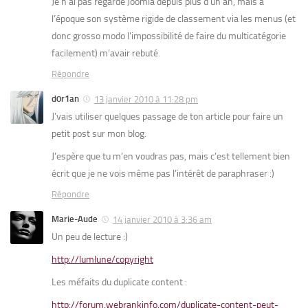
Je n’ai pas regardé Joomla depuis plus d’un an, mais à
l’époque son système rigide de classement via les menus (et
donc grosso modo l’impossibilité de faire du multicatégorie
facilement) m’avair rebuté.
Répondre
d0r1an
13 janvier 2010 à 11:28 pm
J’vais utiliser quelques passage de ton article pour faire un
petit post sur mon blog.
J’espère que tu m’en voudras pas, mais c’est tellement bien
écrit que je ne vois même pas l’intérêt de paraphraser :)
Répondre
Marie-Aude
14 janvier 2010 à 3:36 am
Un peu de lecture :)
http://lumlune/copyright
Les méfaits du duplicate content :
http://forum.webrankinfo.com/duplicate-content-peut-