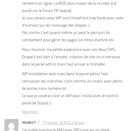
remettre en ligne: La BDD plus moyen de la re créer.(j’ai
posté sur le forum FR dupral).
Je suis revenu avec WP sont install est trop facile avec note
d’humour sur les message des étapes.;)
Par contre c’est quand même un peut le parcourt du
combattant pour gérer les pages les titres d’article etc.
Pour résumer ma petite expérience avec ces deux CMS,
Drupal il est bien à l’emploi: création de site on si retrouve
dans le panel admin mais faut arriver a l’installer.
WP installation aisé mais dans le panel admin faut
retrousser les manches c’est comme un couloir avec pleins
de portes sans lumière lol.
Ce que je voudrai c’est un WP pour l’instal avec le control
panel de Dupral ;)
Répondre
mick621
17 janvier 2010 à 2:50 am
J’ai oublié trop top la MAJ avec WP juste en un clique