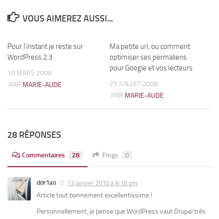
VOUS AIMEREZ AUSSI...
Pour l’instant je reste sur
2
Ma petite url, ou comment
9
WordPress 2.3
optimiser ses permaliens
pour Google et vos lecteurs
10 MARS 2008
25 JUILLET 2008
PAR
MARIE-AUDE
PAR
MARIE-AUDE
28 RÉPONSES
Commentaires
28
Pings
0
d0r1an
13 janvier 2010 à 8:18 pm
Article tout bonnement excellentissime !
Personnellement, je pense que WordPress vaut Drupal très