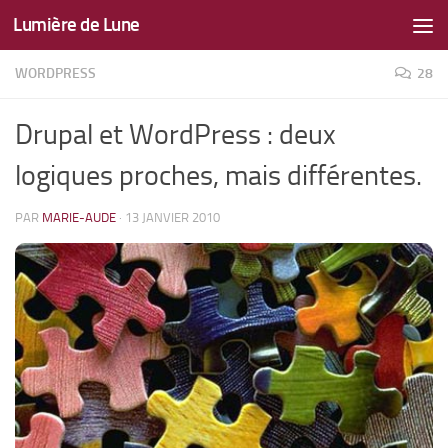
Lumière de Lune
Skip to content
WORDPRESS
28
Drupal et WordPress : deux
logiques proches, mais différentes.
PAR
MARIE-AUDE
·
13 JANVIER 2010