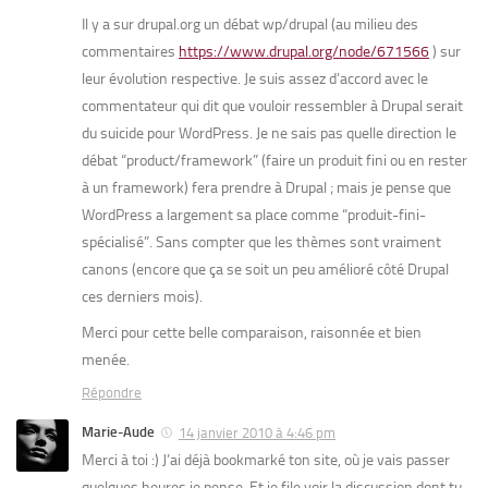
Il y a sur drupal.org un débat wp/drupal (au milieu des
commentaires
https://www.drupal.org/node/671566
) sur
leur évolution respective. Je suis assez d’accord avec le
commentateur qui dit que vouloir ressembler à Drupal serait
du suicide pour WordPress. Je ne sais pas quelle direction le
débat “product/framework” (faire un produit fini ou en rester
à un framework) fera prendre à Drupal ; mais je pense que
WordPress a largement sa place comme “produit-fini-
spécialisé”. Sans compter que les thèmes sont vraiment
canons (encore que ça se soit un peu amélioré côté Drupal
ces derniers mois).
Merci pour cette belle comparaison, raisonnée et bien
menée.
Répondre
Marie-Aude
14 janvier 2010 à 4:46 pm
Merci à toi :) J’ai déjà bookmarké ton site, où je vais passer
quelques heures je pense. Et je file voir la discussion dont tu