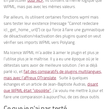
En particulier
pour ACF
, ils utilisent la même logique que
WPML, mais pas avec les mêmes valeurs.
Par ailleurs, ils utilisent certaines fonctions wpml mais
sans tester leur existence (message “Cannot redeclare
icl_get_home_url()”) ce qui force à faire une gymnastique
de désactivation/réactivation des plugins quand on veut
vérifier ses imports WPML vers Polylang.
Ma licence WPML m’a aidée à aimer le plugin et plus je
l’utilise plus je le maîtrise. Il y a eu une époque où je le
détestais sans avoir de meilleure solution. J’en ai déjà
parlé ici, et
fait des comparatifs de plugins multilangues,
mais avec l’affreux QTranslate
. Suite à quelques
échanges et un article de Jean-Baptiste Audras,
disant
que WPML était “obsolète”
, j’ai voulu me mettre à jour et
faire une comparaison à aujourd’hui, de ces deux outils.
Ce que je n’ai pas testé