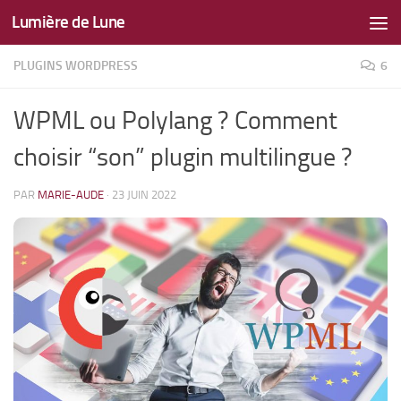
Lumière de Lune
Skip to content
PLUGINS WORDPRESS
6
WPML ou Polylang ? Comment
choisir “son” plugin multilingue ?
PAR
MARIE-AUDE
·
23 JUIN 2022