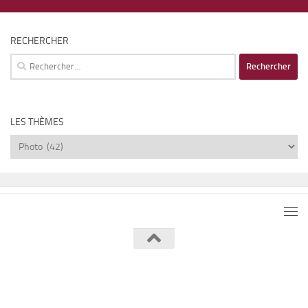
RECHERCHER
Rechercher :
LES THÈMES
Les
thèmes
Lumière de Lune © 2026. Tous droits réservés.
Fièrement propulsé par
- Conçu par
Thème Hueman