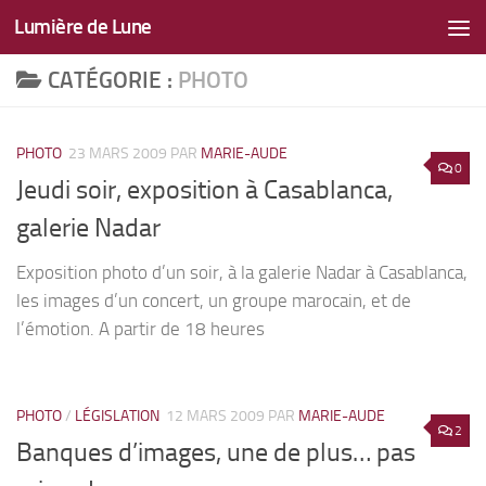
Lumière de Lune
Skip to content
CATÉGORIE :
PHOTO
PHOTO
23 MARS 2009
PAR
MARIE-AUDE
0
Jeudi soir, exposition à Casablanca,
galerie Nadar
Exposition photo d’un soir, à la galerie Nadar à Casablanca,
les images d’un concert, un groupe marocain, et de
l’émotion. A partir de 18 heures
PHOTO
/
LÉGISLATION
12 MARS 2009
PAR
MARIE-AUDE
2
Banques d’images, une de plus… pas