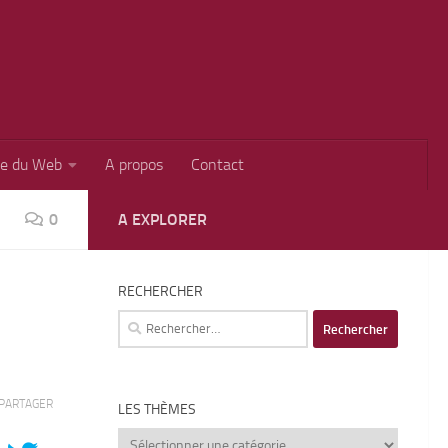
ie du Web
A propos
Contact
0
A EXPLORER
RECHERCHER
Rechercher :
PARTAGER
LES THÈMES
Les