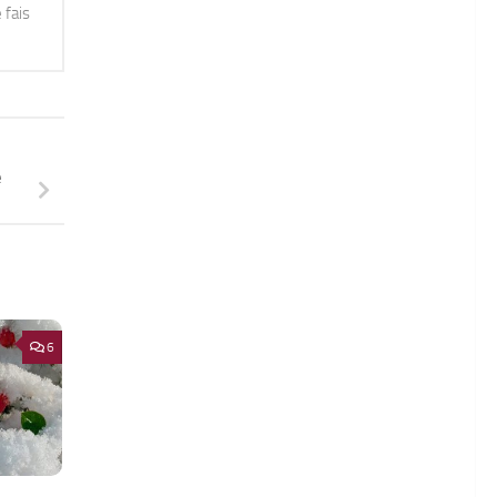
 fais
e
6