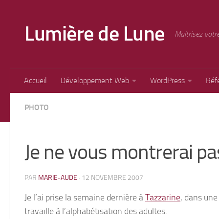
Skip to content
Lumière de Lune
Maitrisez votr
Accueil
Développement Web
WordPress
Réf
PHOTO
Je ne vous montrerai pa
PAR
MARIE-AUDE
·
12 NOVEMBRE 2007
Je l’ai prise la semaine dernière à
Tazzarine
, dans une
travaille à l’alphabétisation des adultes.