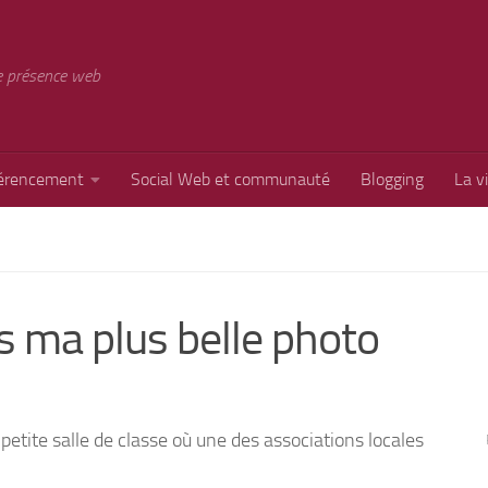
e présence web
érencement
Social Web et communauté
Blogging
La v
s ma plus belle photo
 petite salle de classe où une des associations locales