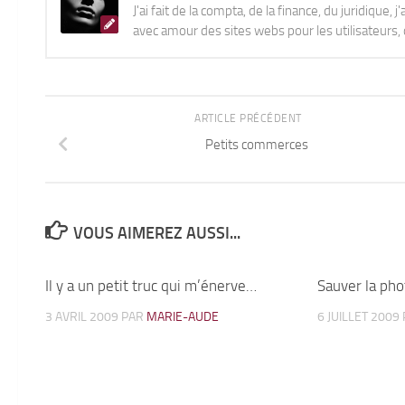
J'ai fait de la compta, de la finance, du juridique, 
avec amour des sites webs pour les utilisateurs, q
ARTICLE PRÉCÉDENT
Petits commerces
VOUS AIMEREZ AUSSI...
Il y a un petit truc qui m’énerve…
3
Sauver la pho
3 AVRIL 2009
PAR
MARIE-AUDE
6 JUILLET 2009