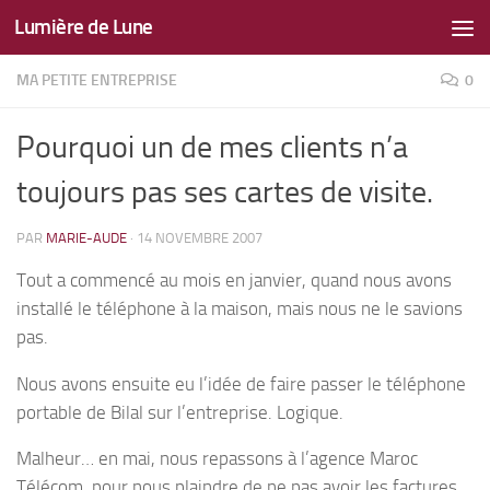
Lumière de Lune
Skip to content
MA PETITE ENTREPRISE
0
Pourquoi un de mes clients n’a
toujours pas ses cartes de visite.
PAR
MARIE-AUDE
·
14 NOVEMBRE 2007
Tout a commencé au mois en janvier, quand nous avons
installé le téléphone à la maison, mais nous ne le savions
pas.
Nous avons ensuite eu l’idée de faire passer le téléphone
portable de Bilal sur l’entreprise. Logique.
Malheur… en mai, nous repassons à l’agence Maroc
Télécom, pour nous plaindre de ne pas avoir les factures