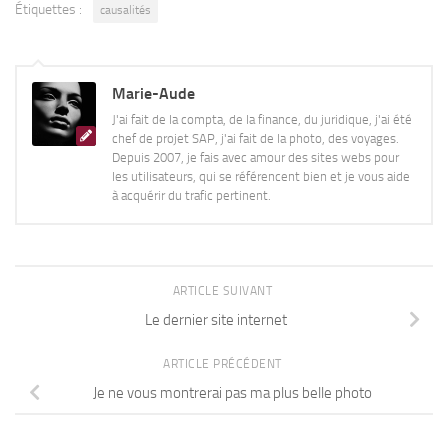
Étiquettes :
causalités
Marie-Aude
J'ai fait de la compta, de la finance, du juridique, j'ai été
chef de projet SAP, j'ai fait de la photo, des voyages.
Depuis 2007, je fais avec amour des sites webs pour
les utilisateurs, qui se référencent bien et je vous aide
à acquérir du trafic pertinent.
ARTICLE SUIVANT
Le dernier site internet
ARTICLE PRÉCÉDENT
Je ne vous montrerai pas ma plus belle photo