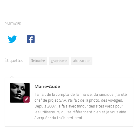
PARTAGER
Étiquettes :
Retouche
graphisme
abstraction
Marie-Aude
J'ai fait de la compta, de la finance, du juridique, j'ai été
chef de projet SAP, j'ai fait de la photo, des voyages.
Depuis 2007, je fais avec amour des sites webs pour
les utilisateurs, qui se référencent bien et je vous aide
à acquérir du trafic pertinent.