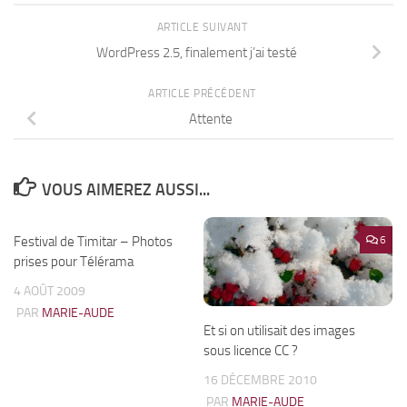
ARTICLE SUIVANT
WordPress 2.5, finalement j’ai testé
ARTICLE PRÉCÉDENT
Attente
VOUS AIMEREZ AUSSI...
Festival de Timitar – Photos
0
6
prises pour Télérama
4 AOÛT 2009
PAR
MARIE-AUDE
Et si on utilisait des images
sous licence CC ?
16 DÉCEMBRE 2010
PAR
MARIE-AUDE