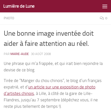
Lumière de Lune
Skip to content
PHOTO
0
Une bonne image inventée doit
aider à faire attention au réel.
PAR
MARIE-AUDE
·
30 AOÛT 2008
Une phrase qui m’a frappée, et qui irait bien rejoindre la
devise de ce blog.
Tirée de “Manger du chou chinois”, le blog d’un français
expatrié, et d’
un article sur une
exposition de photo
d’artistes chinois
, à Lille, à côté de la gare de Lille-
Flandres, jusqu’au 7 septembre (dépêchez vous, il ne
reste plus tellement de temps !).