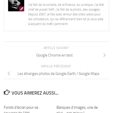
J'ai fait de la compta, de la finance, du juridique, j'ai été
chef de projet SAP, j'ai fait de la photo, des voyages.
Depuis 2007, je fais avec amour des sites webs pour
les utilisateurs, qui se référencent bien et je vous aide
à acquérir du trafic pertinent.
ARTICLE SUIVANT
Google Chrome en test
ARTICLE PRÉCÉDENT
Les étranges photos de Google Earth / Google Maps
VOUS AIMEREZ AUSSI...
Fonds d’écran pour se
7
Banques d’images, une de
2
souvenir de l’été…
plus… pas mieux !