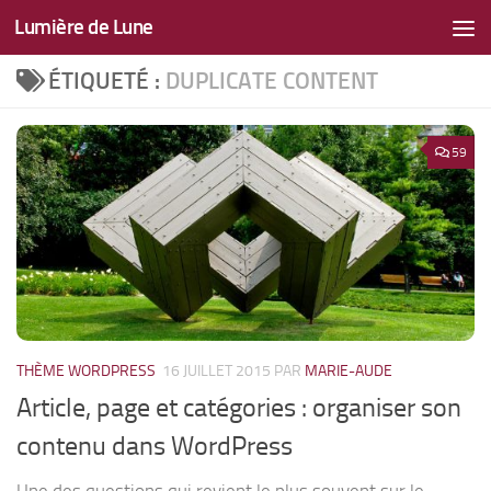
Lumière de Lune
Skip to content
ÉTIQUETÉ :
DUPLICATE CONTENT
59
THÈME WORDPRESS
16 JUILLET 2015
PAR
MARIE-AUDE
Article, page et catégories : organiser son
contenu dans WordPress