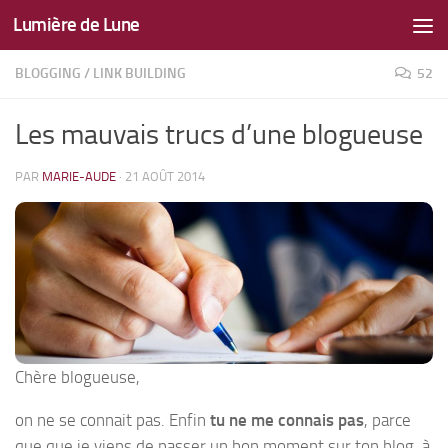
Lumière de Lune
Skip to content
BLOGGING
/
LINK BUILDING
52
Les mauvais trucs d’une blogueuse
PAR
MARIE-AUDE
·
21 AOÛT 2014
Chère blogueuse,
on ne se connait pas. Enfin
tu ne me connais pas
, parce
que que je viens de passer un bon moment sur ton blog, à