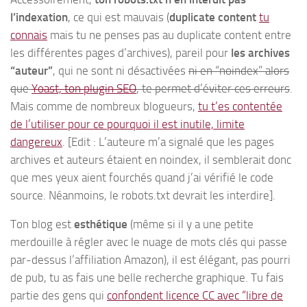
l’indexation
, ce qui est mauvais (
duplicate content
tu
connais
mais tu ne penses pas au duplicate content entre
les différentes pages d’archives), pareil pour
les archives
“auteur”
, qui ne sont ni désactivées
ni en “noindex” alors
que
Yoast, ton plugin SEO
, te permet d’éviter ces erreurs
.
Mais comme de nombreux blogueurs,
tu t’es contentée
de l’utiliser pour ce pourquoi il est inutile, limite
dangereux
. [Edit : L’auteure m’a signalé que les pages
archives et auteurs étaient en noindex, il semblerait donc
que mes yeux aient fourchés quand j’ai vérifié le code
source. Néanmoins, le robots.txt devrait les interdire].
Ton blog est
esthétique
(même si il y a une petite
merdouille à régler avec le nuage de mots clés qui passe
par-dessus l’affiliation Amazon), il est élégant, pas pourri
de pub, tu as fais une belle recherche graphique. Tu fais
partie des gens qui
confondent licence CC avec “libre de