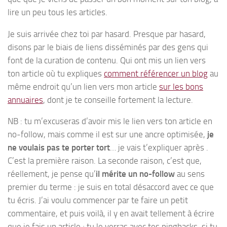
lire un peu tous les articles.
Je suis arrivée chez toi par hasard. Presque par hasard,
disons par le biais de liens disséminés par des gens qui
font de la curation de contenu. Qui ont mis un lien vers
ton article où tu expliques
comment référencer un blog
au
même endroit qu’un lien vers mon article
sur les bons
annuaires
, dont je te conseille fortement la lecture.
NB : tu m’excuseras d’avoir mis le lien vers ton article en
no-follow, mais comme il est sur une ancre optimisée,
je
ne voulais pas te porter tort
… je vais t’expliquer après .
C’est la première raison. La seconde raison, c’est que,
réellement, je pense qu’
il mérite un no-follow
au sens
premier du terme : je suis en total désaccord avec ce que
tu écris. J’ai voulu commencer par te faire un petit
commentaire, et puis voilà, il y en avait tellement à écrire
que je fais un article ; tu le verras avec tes pingbacks, si tu