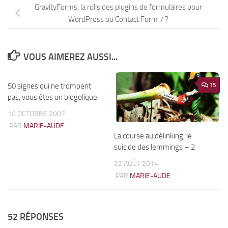
GravityForms, la rolls des plugins de formulaires pour
WordPress ou Contact Form 7 ?
VOUS AIMEREZ AUSSI...
50 signes qui ne trompent
7
15
pas, vous êtes un blogolique
10 OCTOBRE 2007
PAR
MARIE-AUDE
La course au délinking, le
suicide des lemmings – 2
22 AOÛT 2014
PAR
MARIE-AUDE
52 RÉPONSES