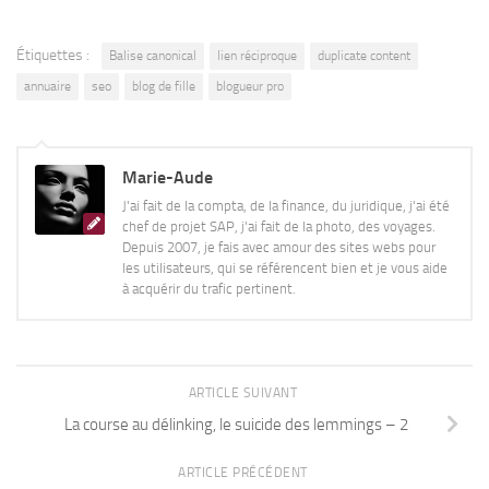
Étiquettes :
Balise canonical
lien réciproque
duplicate content
annuaire
seo
blog de fille
blogueur pro
Marie-Aude
J'ai fait de la compta, de la finance, du juridique, j'ai été
chef de projet SAP, j'ai fait de la photo, des voyages.
Depuis 2007, je fais avec amour des sites webs pour
les utilisateurs, qui se référencent bien et je vous aide
à acquérir du trafic pertinent.
ARTICLE SUIVANT
La course au délinking, le suicide des lemmings – 2
ARTICLE PRÉCÉDENT