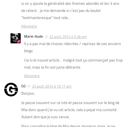
si on y ajoute la généralité des themes abordés et les 3 ans
de retard… je me demande si c’est pas du boulot
“textmasteresque” tout cela…
Répondre
Marie-Aude
22 août 2014 à 5:36 pm
Il y a pas mal de choses réécrites / reprises de ses anciens
blogs
J’ai lu le nouvel article… malgré tout ça commençait pas trop
mal, mais la fin est juste délirante.
Répondre
GG
23 août 2014 à 10:17 am
Bonjour,
Je passe souvent sur ce site et passe souvent sur le blog de
Mia donc quand j’ai vu cet article, cela a piqué ma curiosité.
Autant dire que je suis servie.
Pour connaître le blog de Mia depuis plusieurs mois, je ne