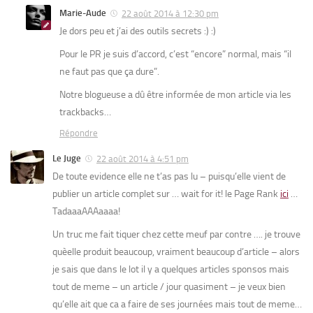
Marie-Aude
22 août 2014 à 12:30 pm
Je dors peu et j’ai des outils secrets :) :)
Pour le PR je suis d’accord, c’est “encore” normal, mais “il
ne faut pas que ça dure”.
Notre blogueuse a dû être informée de mon article via les
trackbacks…
Répondre
Le Juge
22 août 2014 à 4:51 pm
De toute evidence elle ne t’as pas lu – puisqu’elle vient de
publier un article complet sur … wait for it! le Page Rank
ici
…
TadaaaAAAaaaa!
Un truc me fait tiquer chez cette meuf par contre …. je trouve
quèelle produit beaucoup, vraiment beaucoup d’article – alors
je sais que dans le lot il y a quelques articles sponsos mais
tout de meme – un article / jour quasiment – je veux bien
qu’elle ait que ca a faire de ses journées mais tout de meme…