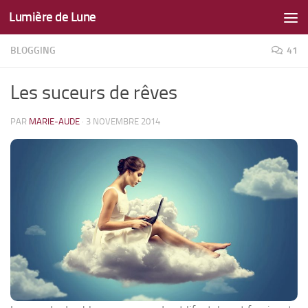
Lumière de Lune
Skip to content
BLOGGING
41
Les suceurs de rêves
PAR
MARIE-AUDE
·
3 NOVEMBRE 2014