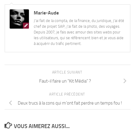
Marie-Aude
J'ai fait de la compta, de la finance, du juridique, j'ai été
chef de projet SAP, j'ai fait de la photo, des voyages.
Depuis 2007, je fais avec amour des sites webs pour
les utilisateurs, qui se référencent bien et je vous aide
à acquérir du trafic pertinent.
ARTICLE SUIVANT
Faut-il faire un “Kit Média” ?
ARTICLE PRÉCÉDENT
Deux trucs à la cons qui m’ont fait perdre un temps fou !
VOUS AIMEREZ AUSSI...