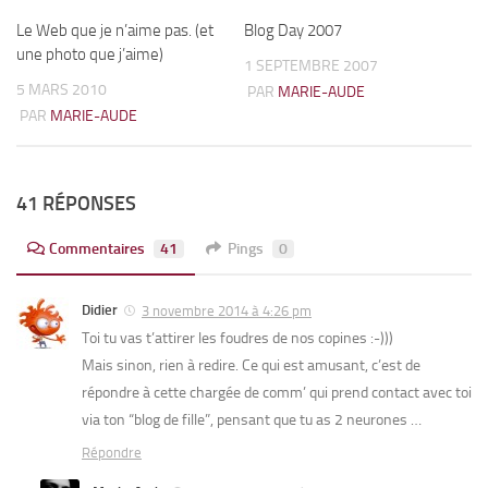
Le Web que je n’aime pas. (et
6
Blog Day 2007
1
une photo que j’aime)
1 SEPTEMBRE 2007
5 MARS 2010
PAR
MARIE-AUDE
PAR
MARIE-AUDE
41 RÉPONSES
Commentaires
41
Pings
0
Didier
3 novembre 2014 à 4:26 pm
Toi tu vas t’attirer les foudres de nos copines :-)))
Mais sinon, rien à redire. Ce qui est amusant, c’est de
répondre à cette chargée de comm’ qui prend contact avec toi
via ton “blog de fille”, pensant que tu as 2 neurones …
Répondre