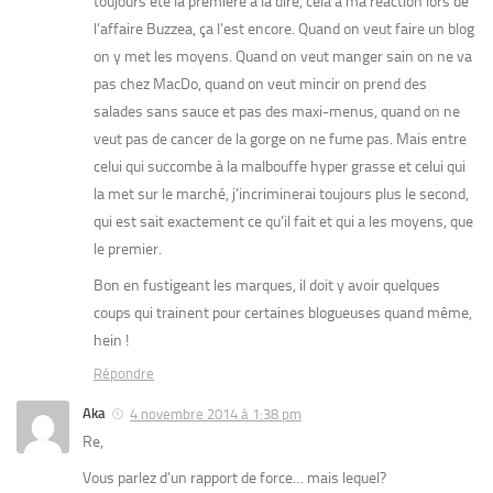
toujours été la première à la dire, cela a ma réaction lors de
l’affaire Buzzea, ça l’est encore. Quand on veut faire un blog
on y met les moyens. Quand on veut manger sain on ne va
pas chez MacDo, quand on veut mincir on prend des
salades sans sauce et pas des maxi-menus, quand on ne
veut pas de cancer de la gorge on ne fume pas. Mais entre
celui qui succombe à la malbouffe hyper grasse et celui qui
la met sur le marché, j’incriminerai toujours plus le second,
qui est sait exactement ce qu’il fait et qui a les moyens, que
le premier.
Bon en fustigeant les marques, il doit y avoir quelques
coups qui trainent pour certaines blogueuses quand même,
hein !
Répondre
Aka
4 novembre 2014 à 1:38 pm
Re,
Vous parlez d’un rapport de force… mais lequel?