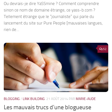
Ou devrais-je dire YaSSmine ? Comment comprendre
sinon ce nom de domaine étrange, ce yass-b.com ?
Tellement étrange que le “journaliste” qui parle du
lancement du site sur Pure People [mauvaises langues,
rien de...
52
BLOGGING
/
LINK BUILDING
21 AOÛT 2014
PAR
MARIE-AUDE
Les mauvais trucs d’une blogueuse