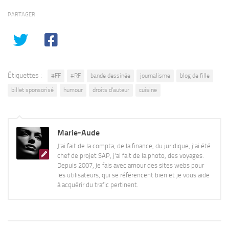
PARTAGER
Étiquettes :
#FF
#RF
bande dessinée
journalisme
blog de fille
billet sponsorisé
humour
droits d'auteur
cuisine
Marie-Aude
J'ai fait de la compta, de la finance, du juridique, j'ai été
chef de projet SAP, j'ai fait de la photo, des voyages.
Depuis 2007, je fais avec amour des sites webs pour
les utilisateurs, qui se référencent bien et je vous aide
à acquérir du trafic pertinent.