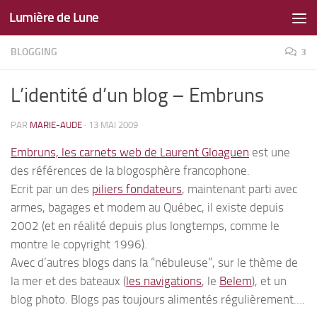
Lumière de Lune
Skip to content
BLOGGING
3
L’identité d’un blog – Embruns
PAR
MARIE-AUDE
·
13 MAI 2009
Embruns, les carnets web de Laurent Gloaguen
est une
des références de la blogosphère francophone.
Ecrit par un des
piliers fondateurs
, maintenant parti avec
armes, bagages et modem au Québec, il existe depuis
2002 (et en réalité depuis plus longtemps, comme le
montre le copyright 1996).
Avec d’autres blogs dans la “nébuleuse”, sur le thème de
la mer et des bateaux (
les navigations
, le
Belem
), et un
blog photo. Blogs pas toujours alimentés régulièrement….