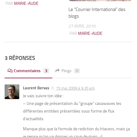
PAR
MARIE-AUDE
Le “Courrier International” des
blogs
27 AVRIL 2010
PAR
MARIE-AUDE
3 RÉPONSES
Commentaires
3
Pings
0
Laurent Bervas
15 mai 2009 à 9:35 am
Je vais suivre ton idée :
– Une page de présentation du “groupe” casawaves les
différentes entitées présentées sous forme de flux
d’actualités.
Manque plus que la formule de rediction du htacess, mais ça
je pense qu’on va donner un coup de main ;-)