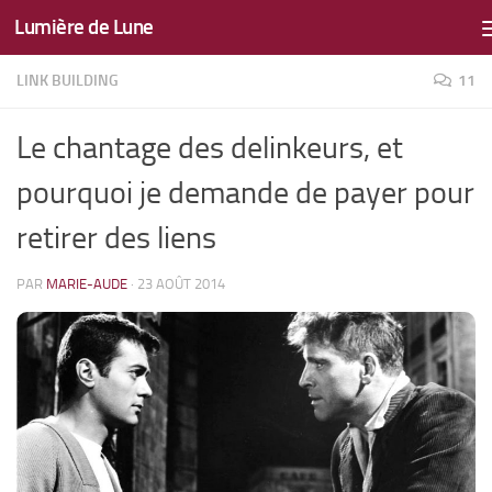
Lumière de Lune
Skip to content
LINK BUILDING
11
Le chantage des delinkeurs, et
pourquoi je demande de payer pour
retirer des liens
PAR
MARIE-AUDE
·
23 AOÛT 2014