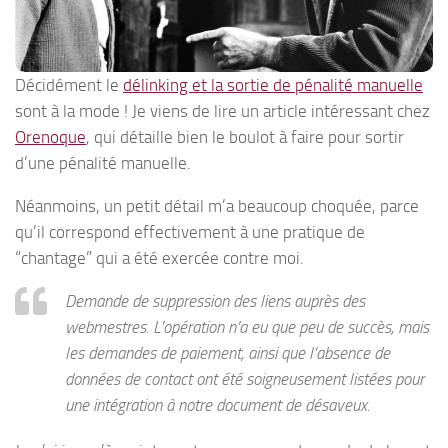
Décidément le
délinking et la sortie de pénalité manuelle
sont à la mode ! Je viens de lire un article intéressant chez
Orenoque
, qui détaille bien le boulot à faire pour sortir
d’une pénalité manuelle.
Néanmoins, un petit détail m’a beaucoup choquée, parce
qu’il correspond effectivement à une pratique de
“chantage” qui a été exercée contre moi.
Demande de suppression des liens auprès des
webmestres. L’opération n’a eu que peu de succès, mais
les demandes de paiement, ainsi que l’absence de
données de contact ont été soigneusement listées pour
une intégration à notre document de désaveux.