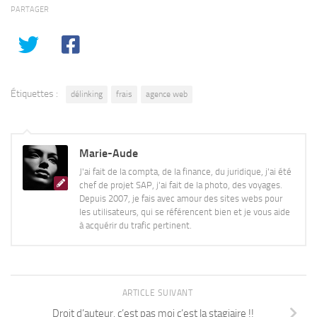
PARTAGER
Étiquettes :
délinking
frais
agence web
Marie-Aude
J'ai fait de la compta, de la finance, du juridique, j'ai été
chef de projet SAP, j'ai fait de la photo, des voyages.
Depuis 2007, je fais avec amour des sites webs pour
les utilisateurs, qui se référencent bien et je vous aide
à acquérir du trafic pertinent.
ARTICLE SUIVANT
Droit d’auteur, c’est pas moi c’est la stagiaire !!