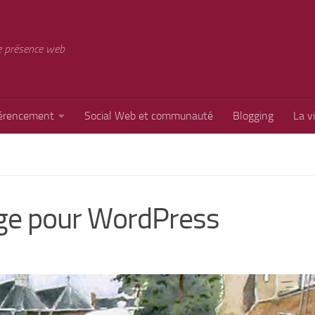
e présence web
érencement
Social Web et communauté
Blogging
La v
age pour WordPress