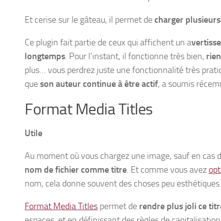
Et cerise sur le gâteau, il permet de
charger plusieur
Ce plugin fait partie de ceux qui affichent un a
vertiss
longtemps
. Pour l’instant, il fonctionne très bien,
rien
plus… vous perdrez juste une fonctionnalité très prati
que
son auteur continue à être actif
, a soumis récemm
Format Media Titles
Utile
Au moment où vous chargez une image, sauf en cas d
nom de fichier comme titre
. Et comme vous avez
opt
nom, cela donne souvent des choses peu esthétiques
Format Media Titles
permet de
rendre plus joli ce tit
espaces, et en définissant des règles de capitalisation