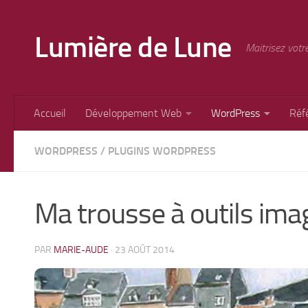
Skip to content
Lumière de Lune
Maitrisez votr
Accueil
Développement Web
WordPress
Réf
WORDPRESS
/
PLUGINS WORDPRESS
Ma trousse à outils im
PAR
MARIE-AUDE
·
23 AOÛT 2014