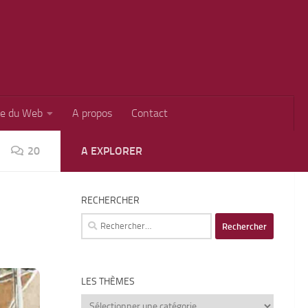
ie du Web
A propos
Contact
20
A EXPLORER
RECHERCHER
Rechercher :
LES THÈMES
Les