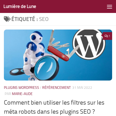
Lumière de Lune
Skip to content
ÉTIQUETÉ :
SEO
1
PLUGINS WORDPRESS
/
RÉFÉRENCEMENT
31 MAI 2022
PAR
MARIE-AUDE
Comment bien utiliser les filtres sur les
méta robots dans les plugins SEO ?