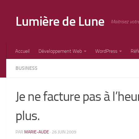
Skip to content
Lumière de Lune
Maitrisez votr
Accueil
Développement Web
WordPress
Réf
BUSINESS
Je ne facture pas à l’he
plus.
PAR
MARIE-AUDE
·
26 JUIN 2009