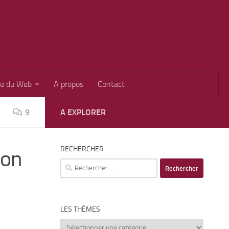
ie du Web
A propos
Contact
9
A EXPLORER
RECHERCHER
non
Rechercher :
LES THÈMES
Les