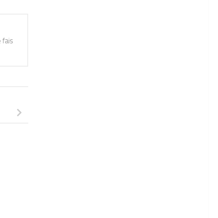
 fais
8