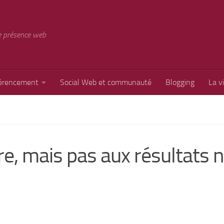
e présence web
érencement
Social Web et communauté
Blogging
La v
ure, mais pas aux résultats 