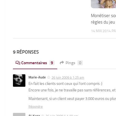
Monétiser son
règles du jeu
14 MAI 2014
P
9 RÉPONSES
Commentaires
9
Pings
0
Marie-Aude
26 juin 2009 à 1:25 am
En fait les clients sont ceux qui l’ont compris :)
Encore une fois, je ne travaille pas sans références, et
Maintenant, si un client veut payer 3.000 euros ou plu
Répondre
Al-Kanz