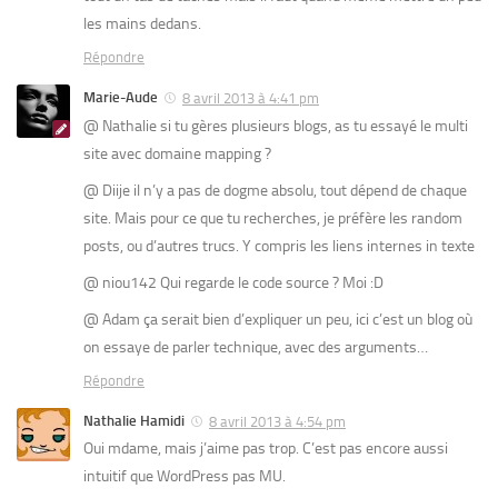
les mains dedans.
Répondre
Marie-Aude
8 avril 2013 à 4:41 pm
@ Nathalie si tu gères plusieurs blogs, as tu essayé le multi
site avec domaine mapping ?
@ Diije il n’y a pas de dogme absolu, tout dépend de chaque
site. Mais pour ce que tu recherches, je préfère les random
posts, ou d’autres trucs. Y compris les liens internes in texte
@ niou142 Qui regarde le code source ? Moi :D
@ Adam ça serait bien d’expliquer un peu, ici c’est un blog où
on essaye de parler technique, avec des arguments…
Répondre
Nathalie Hamidi
8 avril 2013 à 4:54 pm
Oui mdame, mais j’aime pas trop. C’est pas encore aussi
intuitif que WordPress pas MU.