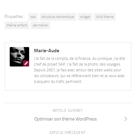
Étiquettes :
seo
structure sémantique
widget
child theme
thème enfant
permalien
Marie-Aude
J'ai fait de la compta, de la finance, du juridique, j'ai été
chef de projet SAP, j'ai fait de la photo, des voyages.
Depuis 2007, je fais avec amour des sites webs pour
les utilisateurs, qui se référencent bien et je vous aide
à acquérir du trafic pertinent.
ARTICLE SUIVANT
Optimiser son thème WordPress
ARTICLE PRÉCÉDENT