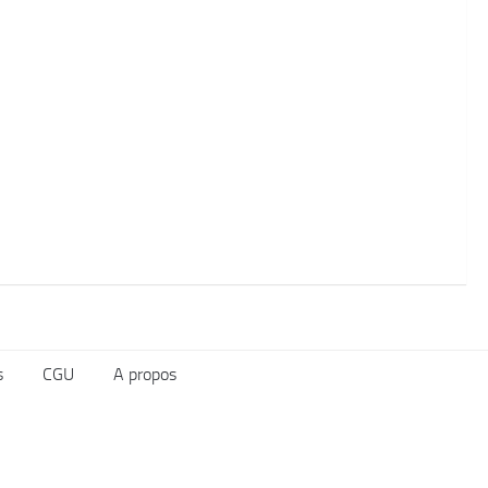
s
CGU
A propos