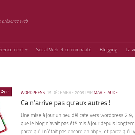
e présence web
érencement
Social Web et communauté
Blogging
La v
15
WORDPRESS
19 DÉCEMBRE 2009
PAR
MARIE-AUDE
Ca n’arrive pas qu’aux autres !
Une mise à jour un peu délicate vers wordpress 2.9,
que le blog n’avait pas été mis à jour depuis longtem
parce qu’il n’était pas encore en php5, et parce qu’il y