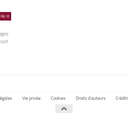
18
lages
 soit
égales
Vie privée
Cookies
Droits d’auteurs
Crédit