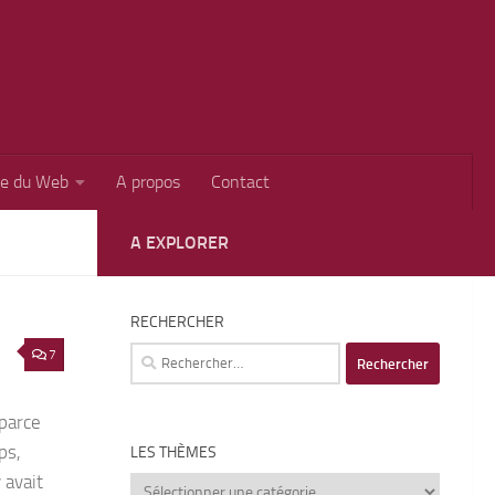
ie du Web
A propos
Contact
A EXPLORER
RECHERCHER
Rechercher :
7
 parce
ps,
LES THÈMES
 avait
Les