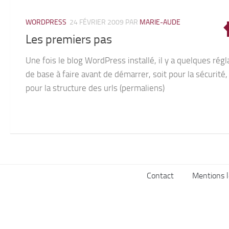
WORDPRESS
24 FÉVRIER 2009
PAR
MARIE-AUDE
Les premiers pas
Une fois le blog WordPress installé, il y a quelques rég
de base à faire avant de démarrer, soit pour la sécurité,
pour la structure des urls (permaliens)
Contact
Mentions l
Lumière de Lune © 2026. Tous droits réservés.
Fièrement propulsé par
- Conçu par
Thème Hueman