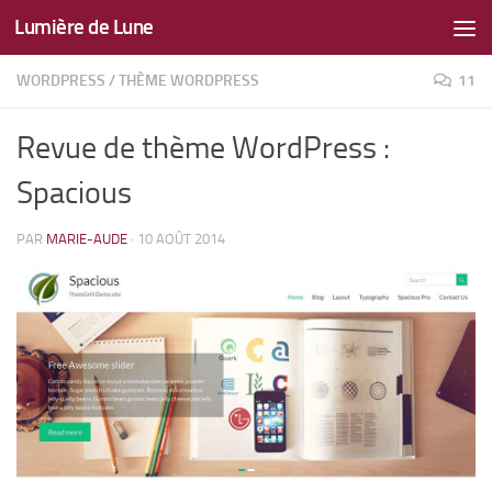
Lumière de Lune
Skip to content
WORDPRESS
/
THÈME WORDPRESS
11
Revue de thème WordPress :
Spacious
PAR
MARIE-AUDE
·
10 AOÛT 2014