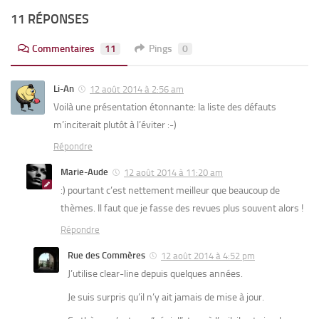
11 RÉPONSES
Commentaires
11
Pings
0
Li-An
12 août 2014 à 2:56 am
Voilà une présentation étonnante: la liste des défauts
m’inciterait plutôt à l’éviter :-)
Répondre
Marie-Aude
12 août 2014 à 11:20 am
:) pourtant c’est nettement meilleur que beaucoup de
thèmes. Il faut que je fasse des revues plus souvent alors !
Répondre
Rue des Commères
12 août 2014 à 4:52 pm
J’utilise clear-line depuis quelques années.
Je suis surpris qu’il n’y ait jamais de mise à jour.