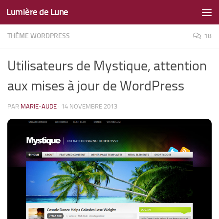
Lumière de Lune
Skip to content
THÈME WORDPRESS
18
Utilisateurs de Mystique, attention
aux mises à jour de WordPress
PAR
MARIE-AUDE
·
14 NOVEMBRE 2013