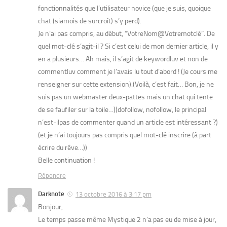
fonctionnalités que l’utilisateur novice (que je suis, quoique
chat (siamois de surcroît) s’y perd).
Je n’ai pas compris, au début, “VotreNom@Votremotclé”. De
quel mot-clé s’agit-il ? Si c’est celui de mon dernier article, il y
en a plusieurs… Ah mais, il s’agit de keywordluv et non de
commentluv comment je l’avais lu tout d’abord ! (Je cours me
renseigner sur cette extension).(Voilà, c’est fait… Bon, je ne
suis pas un webmaster deux-pattes mais un chat qui tente
de se faufiler sur la toile…)(dofollow, nofollow, le principal
n’est-ilpas de commenter quand un article est intéressant ?)
(et je n’ai toujours pas compris quel mot-clé inscrire (à part
écrire du rêve…))
Belle continuation !
Répondre
Darknote
13 octobre 2016 à 3:17 pm
Bonjour,
Le temps passe même Mystique 2 n’a pas eu de mise à jour,