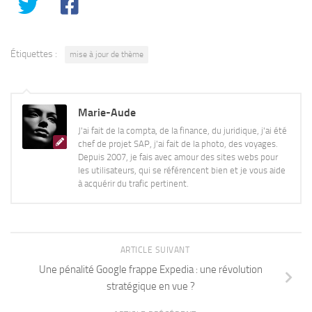
Étiquettes :
mise à jour de thème
Marie-Aude
J'ai fait de la compta, de la finance, du juridique, j'ai été
chef de projet SAP, j'ai fait de la photo, des voyages.
Depuis 2007, je fais avec amour des sites webs pour
les utilisateurs, qui se référencent bien et je vous aide
à acquérir du trafic pertinent.
ARTICLE SUIVANT
Une pénalité Google frappe Expedia : une révolution
stratégique en vue ?