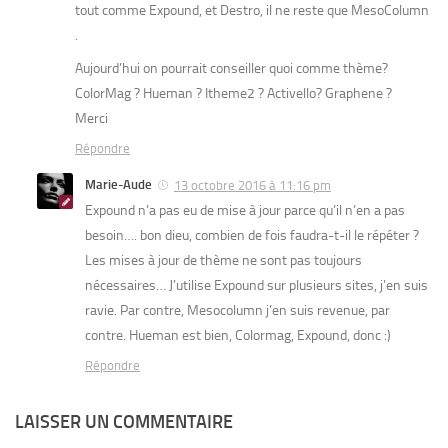
tout comme Expound, et Destro, il ne reste que MesoColumn
.
Aujourd’hui on pourrait conseiller quoi comme thème?
ColorMag ? Hueman ? Itheme2 ? Activello? Graphene ?
Merci
Répondre
Marie-Aude
13 octobre 2016 à 11:16 pm
Expound n’a pas eu de mise à jour parce qu’il n’en a pas
besoin…. bon dieu, combien de fois faudra-t-il le répéter ?
Les mises à jour de thème ne sont pas toujours
nécessaires… J’utilise Expound sur plusieurs sites, j’en suis
ravie. Par contre, Mesocolumn j’en suis revenue, par
contre. Hueman est bien, Colormag, Expound, donc :)
Répondre
LAISSER UN COMMENTAIRE