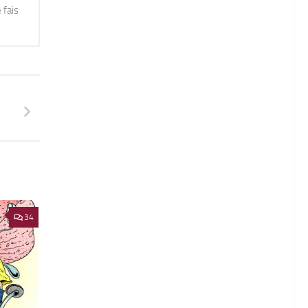
 fais
34