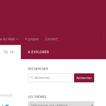
ie du Web
A propos
Contact
16
A EXPLORER
RECHERCHER
Rechercher :
PARTAGER
LES THÈMES
Les