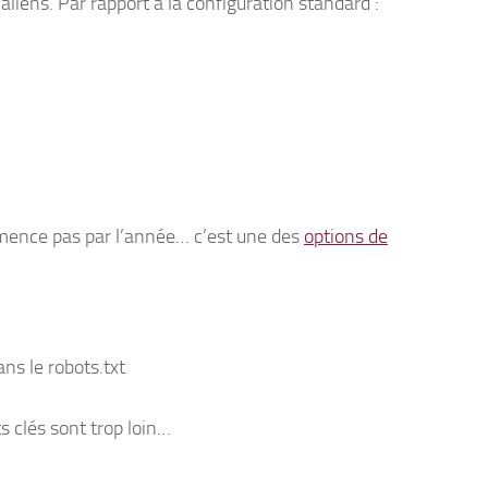
liens. Par rapport à la configuration standard :
mence pas par l’année… c’est une des
options de
ans le robots.txt
ts clés sont trop loin…