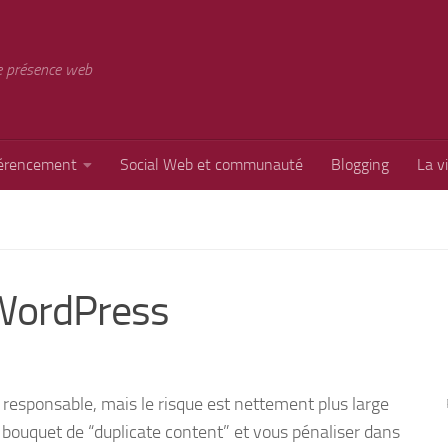
e présence web
érencement
Social Web et communauté
Blogging
La v
 WordPress
 responsable, mais le risque est nettement plus large
 bouquet de “duplicate content” et vous pénaliser dans