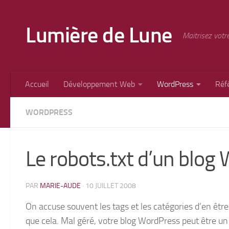
Skip to content
Lumière de Lune
Maitrisez votr
Accueil
Développement Web
WordPress
Réf
WORDPRESS
Le robots.txt d’un blog
PAR
MARIE-AUDE
·
10 JUILLET 2008
On accuse souvent les tags et les catégories d’en être
que cela. Mal géré, votre blog WordPress peut être un