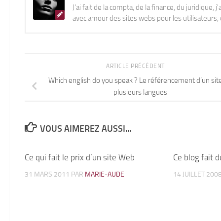
J'ai fait de la compta, de la finance, du juridique, 
avec amour des sites webs pour les utilisateurs, q
ARTICLE PRÉCÉDENT
Which english do you speak ? Le référencement d’un sit
plusieurs langues
VOUS AIMEREZ AUSSI...
Ce qui fait le prix d’un site Web
13
Ce blog fait 
31 MARS 2011
PAR
MARIE-AUDE
14 JUILLET 200