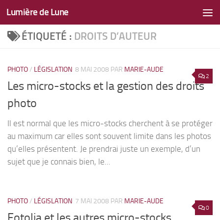
Lumière de Lune
Skip to content
ÉTIQUETÉ :
DROITS D’AUTEUR
PHOTO
/
LÉGISLATION
8 MAI 2008
PAR
MARIE-AUDE
2
Les micro-stocks et la gestion des droits
photo
Il est normal que les micro-stocks cherchent à se protéger
au maximum car elles sont souvent limite dans les photos
qu’elles présentent. Je prendrai juste un exemple, d’un
sujet que je connais bien, le...
PHOTO
/
LÉGISLATION
7 MAI 2008
PAR
MARIE-AUDE
0
Fotolia et les autres micro-stocks