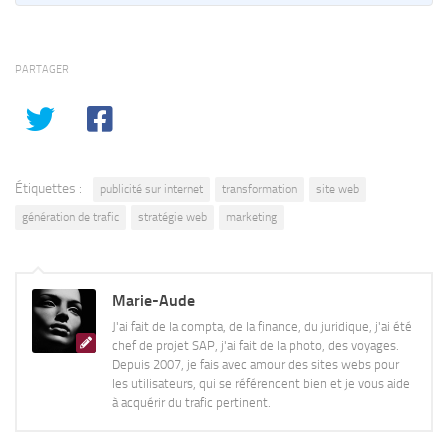
PARTAGER
Étiquettes :
publicité sur internet
transformation
site web
génération de trafic
stratégie web
marketing
Marie-Aude
J'ai fait de la compta, de la finance, du juridique, j'ai été
chef de projet SAP, j'ai fait de la photo, des voyages.
Depuis 2007, je fais avec amour des sites webs pour
les utilisateurs, qui se référencent bien et je vous aide
à acquérir du trafic pertinent.