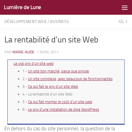
Lumière de Lune
Skip to content
DÉVELOPPEMENT WEB
/
BUSINESS
1
La rentabilité d’un site Web
PAR
MARIE-AUDE
·
7 AVRIL 2011
Le vrai prix d'un site web
1 -
Un site bon marché, parce que simple
2 -
Un site complexe, avec beaucoup de fonctionnalités
3 -
Ce qui fait le prix d’un site Web
4 - La rentabilité d’un site Web
5 -
Ce qui fait monter le coût d’un site web
6 -
Le prix d’une installation de blog WordPress
En dehors du cas du site personnel, la question de la