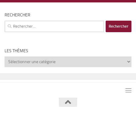
RECHERCHER
Rechercher :
LES THÈMES
Les
thèmes
Lumière de Lune © 2026. Tous droits réservés.
Fièrement propulsé par
- Conçu par
Thème Hueman