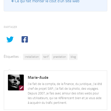
Ce qui fait monter le coût d’un site web
PARTAGER
Étiquettes :
installation
tarif
prestation
blog
Marie-Aude
J'ai fait de la compta, de la finance, du juridique, j'ai été
chef de projet SAP, j'ai fait de la photo, des voyages.
Depuis 2007, je fais avec amour des sites webs pour
les utilisateurs, qui se référencent bien et je vous aide
à acquérir du trafic pertinent.