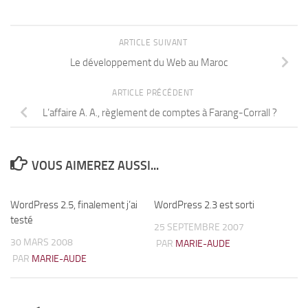
ARTICLE SUIVANT
Le développement du Web au Maroc
ARTICLE PRÉCÉDENT
L’affaire A. A., règlement de comptes à Farang-Corrall ?
VOUS AIMEREZ AUSSI...
WordPress 2.5, finalement j’ai
0
WordPress 2.3 est sorti
0
testé
25 SEPTEMBRE 2007
30 MARS 2008
PAR
MARIE-AUDE
PAR
MARIE-AUDE