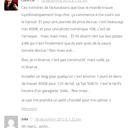
Chris CB
18 décembre 2012 à 1:32 pm
Ces histoires de facturations que tous le monde trouve
systématiquement trop cher, ça commence à me courir sur
le haricot. Et pour une journée de prise de vue, c’est beaucoup
non 600€, et pour une photo numérique 10€, c’est de
l’arnaque… mais mais mais… Et ils disent rien sur leur pizzas
à 8€ qui n’est finalement que du pain avec de la sauce
tomate dessus ! Non mais euh…
Bon, je m’énerve, c’est pas constructif, mais voilà, ça
m’énerve…
Installer un blog pour quelqu’un c’est environ 1 jours et demi
de travail. 600€ pour 12h de taf, ça fait 50€/h, c’est le tarifs
horaire d’un garagiste. Voilà… Non mais…
Je vais me prendre un petit chocolat pour me calmer ;)
Répondre
Julia
18 décembre 2012 à 1:32 pm
Ah merci…enfin…