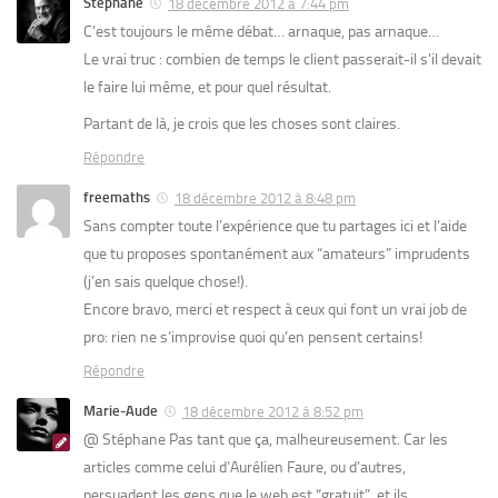
Stéphane
18 décembre 2012 à 7:44 pm
C’est toujours le même débat… arnaque, pas arnaque…
Le vrai truc : combien de temps le client passerait-il s’il devait
le faire lui même, et pour quel résultat.
Partant de là, je crois que les choses sont claires.
Répondre
freemaths
18 décembre 2012 à 8:48 pm
Sans compter toute l’expérience que tu partages ici et l’aide
que tu proposes spontanément aux “amateurs” imprudents
(j’en sais quelque chose!).
Encore bravo, merci et respect à ceux qui font un vrai job de
pro: rien ne s’improvise quoi qu’en pensent certains!
Répondre
Marie-Aude
18 décembre 2012 à 8:52 pm
@ Stéphane Pas tant que ça, malheureusement. Car les
articles comme celui d’Aurélien Faure, ou d’autres,
persuadent les gens que le web est “gratuit”, et ils