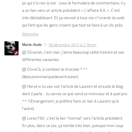
ps qui n’a rien à voir : sous le formulaire de commentaire, il y
a un lien vers un article précédent « L’affaire A.A. ». C’est
très déstabilisant. Et ça renvoit à tous ces c*nnards du web
qui font que les gens croient que tout se faire à un clic près.
Répondre
Marie-Aude
18 décembre 2012 à 2:18 pm
@ SGraciet, c’est clair, j’aime beaucoup cette histoire et ses
différentes variantes.
@ ChrisCb, à combien le chocolat ? ^^
(#jesuisenmanquedevanhouten)
@ Hervé si tu vas voir l’article de Laurent et ensuite le blog
dont il parle… tu verras ce que vend ce monsieur et à quel prix
^^ ! (Etrangement, je préfère faire un lien à Laurent qu’à
l’autre)
@ Loran750 , c’est le lien “normal” vers l’article précédent.
En plus, dans ce cas, ça tombe très bien, puisque mon coup