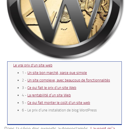
Le vrai prix d'un site web
1 -
Un site bon marché, parce que simple
2 -
Un site complexe, avec beaucoup de fonctionnalités
3 -
Ce qui fait le prix d’un site Web
4 -
La rentabilité d’un site Web
5 -
Ce qui fait monter le coût d’un site web
6 - Le prix d’une installation de blog WordPress
Dans la série des experts autoproclamés,
Laurent m’a