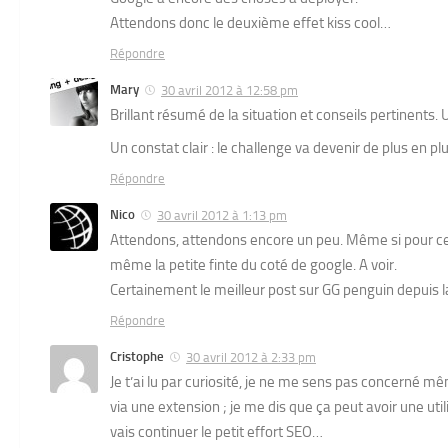
Attendons donc le deuxième effet kiss cool…
Répondre
Mary
30 avril 2012 à 12:58 pm
Brillant résumé de la situation et conseils pertinents.
Un constat clair : le challenge va devenir de plus en plu
Répondre
Nico
30 avril 2012 à 1:13 pm
Attendons, attendons encore un peu. Même si pour ceu
même la petite finte du coté de google. A voir.
Certainement le meilleur post sur GG penguin depuis l
Répondre
Cristophe
30 avril 2012 à 2:33 pm
Je t’ai lu par curiosité, je ne me sens pas concerné mê
via une extension ; je me dis que ça peut avoir une utilit
vais continuer le petit effort SEO…