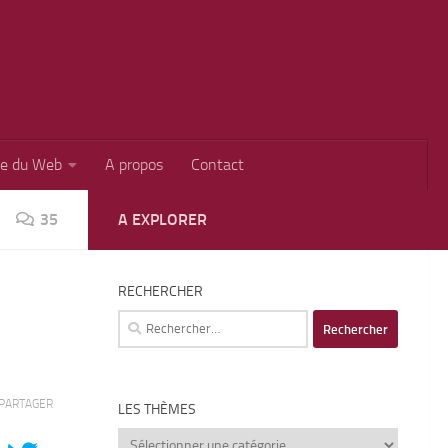
ie du Web
A propos
Contact
35
A EXPLORER
RECHERCHER
Rechercher :
PARTAGER
LES THÈMES
Les