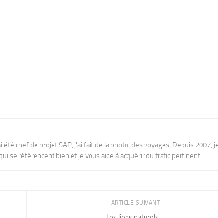
j'ai été chef de projet SAP, j'ai fait de la photo, des voyages. Depuis 2007, je
ui se référencent bien et je vous aide à acquérir du trafic pertinent.
ARTICLE SUIVANT
s
Les liens naturels