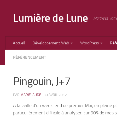
Skip to content
Lumière de Lune
Maitrisez votr
Accueil
Développement Web
WordPress
Réf
RÉFÉRENCEMENT
Pingouin, J+7
PAR
MARIE-AUDE
·
30 AVRIL 2012
A la veille d’un week-end de premier Mai, en pleine p
particulièrement difficile à analyser, car 90% de mes 