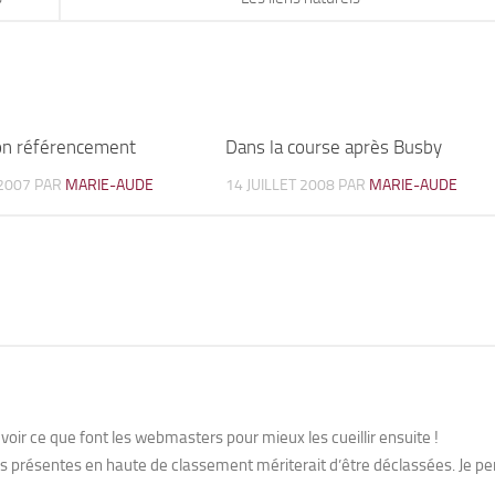
son référencement
1
Dans la course après Busby
2007
PAR
MARIE-AUDE
14 JUILLET 2008
PAR
MARIE-AUDE
de voir ce que font les webmasters pour mieux les cueillir ensuite !
es présentes en haute de classement mériterait d’être déclassées. Je p