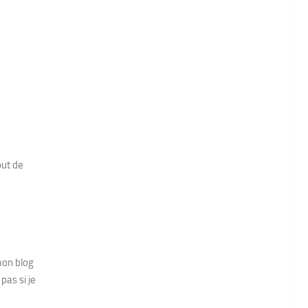
out de
 mon blog
pas si je