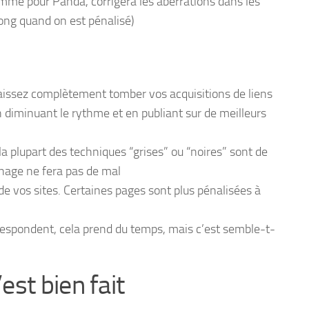
comme pour Panda, corrigera les aberrations dans les
ong quand on est pénalisé)
 laissez complètement tomber vos acquisitions de liens
n diminuant le rythme et en publiant sur de meilleurs
 la plupart des techniques “grises” ou “noires” sont de
énage ne fera pas de mal
s de vos sites. Certaines pages sont plus pénalisées à
rrespondent, cela prend du temps, mais c’est semble-t-
st bien fait