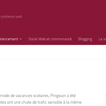
e présence web
érencement
Social Web et communauté
Blogging
La v
ériode de vacances scolaires, Pingouin a été
sites ont une chute de trafic sensible à la même