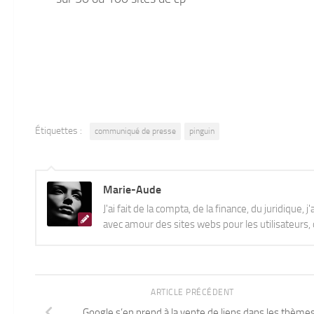
Étiquettes :
communiqué de presse
pinguin
Marie-Aude
J'ai fait de la compta, de la finance, du juridique, 
avec amour des sites webs pour les utilisateurs, q
ARTICLE PRÉCÉDENT
Google s’en prend à la vente de liens dans les thème