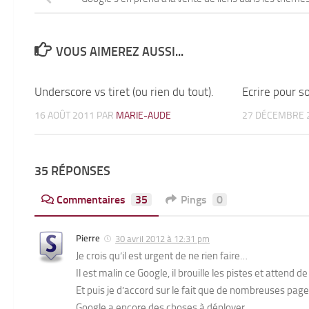
VOUS AIMEREZ AUSSI...
Underscore vs tiret (ou rien du tout).
18
Ecrire pour 
16 AOÛT 2011
PAR
MARIE-AUDE
27 DÉCEMBRE 
35 RÉPONSES
Commentaires
35
Pings
0
Pierre
30 avril 2012 à 12:31 pm
Je crois qu’il est urgent de ne rien faire…
Il est malin ce Google, il brouille les pistes et attend 
Et puis je d’accord sur le fait que de nombreuses pag
Google a encore des choses à déployer.