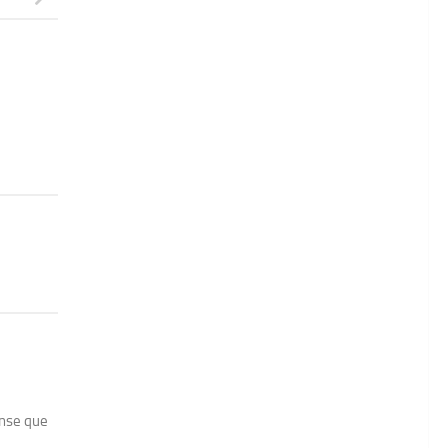
0
ense que