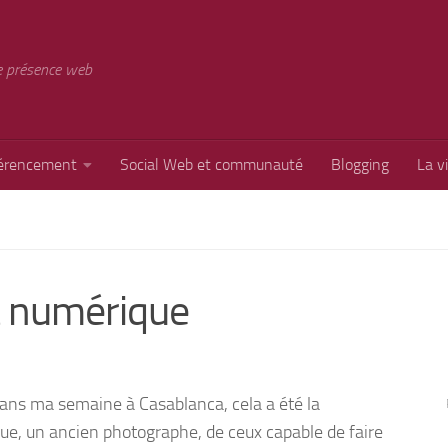
e présence web
érencement
Social Web et communauté
Blogging
La v
rt numérique
dans ma semaine à Casablanca, cela a été la
que, un ancien photographe, de ceux capable de faire