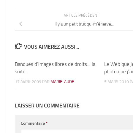
ARTICLE PRÉCÉDENT
Il y a un petit truc qui m’énerve…
VOUS AIMEREZ AUSSI...
Banques d’images libres de droits… la
8
Le Web que je
suite.
photo que j’a
17 AVRIL 2009
PAR
MARIE-AUDE
5 MARS 2010
P
LAISSER UN COMMENTAIRE
Commentaire
*