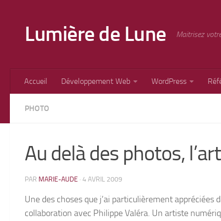
Skip to content
Lumière de Lune
Maitrisez votr
Accueil
Développement Web
WordPress
Réf
PHOTO
Au delà des photos, l’a
PAR
MARIE-AUDE
·
4 AVRIL 2009
Une des choses que j’ai particulièrement appréciées 
collaboration avec Philippe Valéra. Un artiste numéri