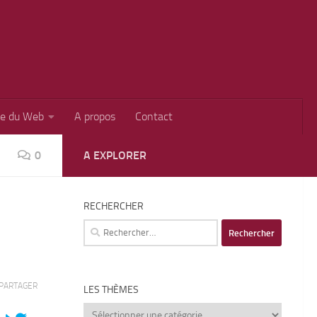
ie du Web
A propos
Contact
0
A EXPLORER
RECHERCHER
Rechercher :
PARTAGER
LES THÈMES
Les