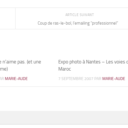
ARTICLE SUIVANT
Coup de ras-le-bol, l’emailing “professionnel”
 n’aime pas. (et une
6
Expo photo à Nantes – Les voies 
ime)
Maroc
AR
MARIE-AUDE
7 SEPTEMBRE 2007
PAR
MARIE-AUDE