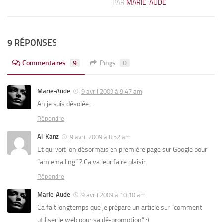
PAR
MARIE-AUDE
9 RÉPONSES
Commentaires
9
Pings
0
Marie-Aude
9 avril 2009 à 9:47 am
Ah je suis désolée…
Répondre
Al-Kanz
9 avril 2009 à 8:52 am
Et qui voit-on désormais en première page sur Google pour
“am emailing” ? Ca va leur faire plaisir.
Répondre
Marie-Aude
9 avril 2009 à 10:10 am
Ca fait longtemps que je prépare un article sur “comment
utiliser le web pour sa dé-promotion” :)