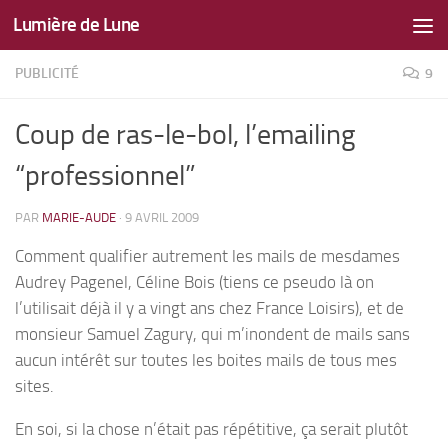
Lumière de Lune
Skip to content
PUBLICITÉ
9
Coup de ras-le-bol, l’emailing
“professionnel”
PAR
MARIE-AUDE
·
9 AVRIL 2009
Comment qualifier autrement les mails de mesdames
Audrey Pagenel, Céline Bois (tiens ce pseudo là on
l’utilisait déjà il y a vingt ans chez France Loisirs), et de
monsieur Samuel Zagury, qui m’inondent de mails sans
aucun intérêt sur toutes les boites mails de tous mes
sites.
En soi, si la chose n’était pas répétitive, ça serait plutôt