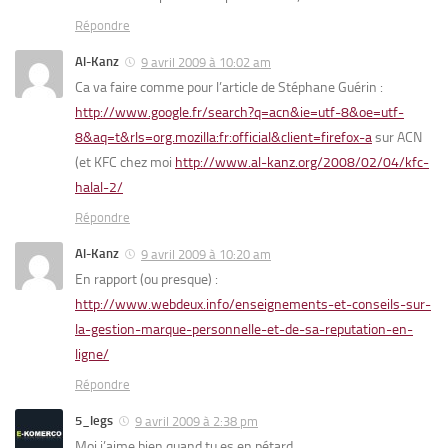
Répondre
Al-Kanz
9 avril 2009 à 10:02 am
Ca va faire comme pour l’article de Stéphane Guérin :
http://www.google.fr/search?q=acn&ie=utf-8&oe=utf-
8&aq=t&rls=org.mozilla:fr:official&client=firefox-a
sur ACN
(et KFC chez moi
http://www.al-kanz.org/2008/02/04/kfc-
halal-2/
Répondre
Al-Kanz
9 avril 2009 à 10:20 am
En rapport (ou presque) :
http://www.webdeux.info/enseignements-et-conseils-sur-
la-gestion-marque-personnelle-et-de-sa-reputation-en-
ligne/
Répondre
5_legs
9 avril 2009 à 2:38 pm
Moi j’aime bien quand tu es en pétard.