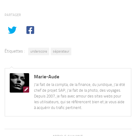
PARTAGER
Étiquettes :
underscore
séparateur
Marie-Aude
J'ai fait de la compta, de la finance, du juridique, j'ai été
chef de projet SAP, j'ai fait de la photo, des voyages.
Depuis 2007, je fais avec amour des sites webs pour
les utilisateurs, qui se référencent bien et je vous aide
à acquérir du trafic pertinent.