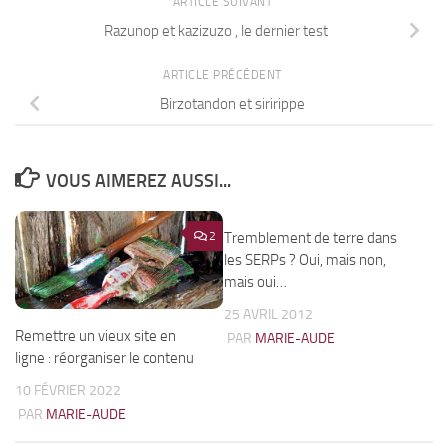
ARTICLE SUIVANT
Razunop et kazizuzo , le dernier test
ARTICLE PRÉCÉDENT
Birzotandon et siririppe
VOUS AIMEREZ AUSSI...
2
Tremblement de terre dans
41
les SERPs ? Oui, mais non,
mais oui…
25 AVRIL 2012
Remettre un vieux site en
PAR
MARIE-AUDE
ligne : réorganiser le contenu
10 FÉVRIER 2022
PAR
MARIE-AUDE