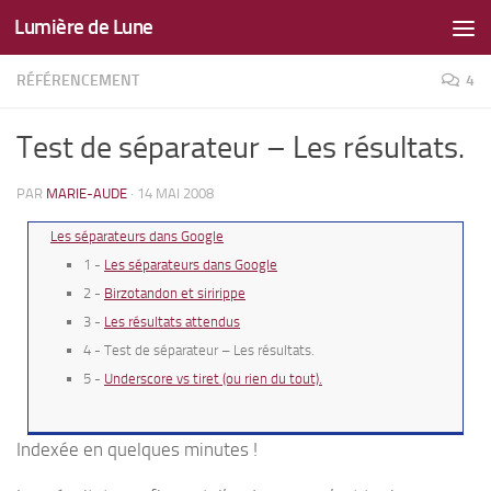
Lumière de Lune
Skip to content
RÉFÉRENCEMENT
4
Test de séparateur – Les résultats.
PAR
MARIE-AUDE
·
14 MAI 2008
Les séparateurs dans Google
1 -
Les séparateurs dans Google
2 -
Birzotandon et siririppe
3 -
Les résultats attendus
4 - Test de séparateur – Les résultats.
5 -
Underscore vs tiret (ou rien du tout).
Indexée en quelques minutes !