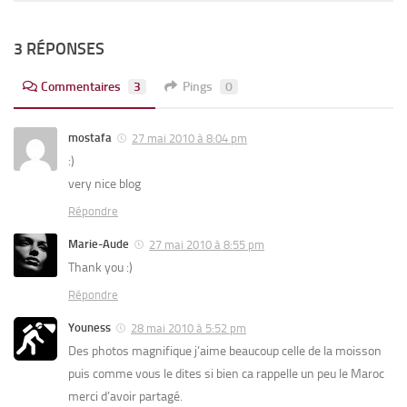
3 RÉPONSES
Commentaires
3
Pings
0
mostafa
27 mai 2010 à 8:04 pm
:)
very nice blog
Répondre
Marie-Aude
27 mai 2010 à 8:55 pm
Thank you :)
Répondre
Youness
28 mai 2010 à 5:52 pm
Des photos magnifique j’aime beaucoup celle de la moisson
puis comme vous le dites si bien ca rappelle un peu le Maroc
merci d’avoir partagé.