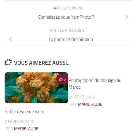
ARTICLE SUIVANT
Connaissez vous YamPhoto ?
ARTICLE PRÉCÉDENT
La photo et l’inspiration
VOUS AIMEREZ AUSSI...
2
Photographe de mariage au
5
Maroc
25 AOÛT 2008
PAR
MARIE-AUDE
Petite revue de web
2 FÉVRIER 2010
PAR
MARIE-AUDE