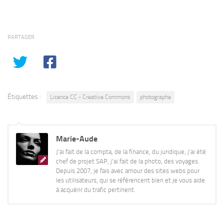
PARTAGER
Étiquettes :
Licence CC - Creative Commons
photographe
Marie-Aude
J'ai fait de la compta, de la finance, du juridique, j'ai été
chef de projet SAP, j'ai fait de la photo, des voyages.
Depuis 2007, je fais avec amour des sites webs pour
les utilisateurs, qui se référencent bien et je vous aide
à acquérir du trafic pertinent.