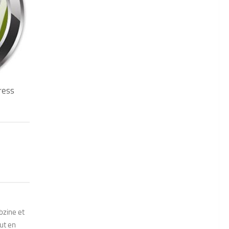
ress
bzine et
out en