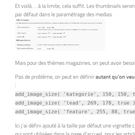
Et voilà…. à la limite, cela suffit. Les thumbnails sero
par défaut dans le paramétrage des medias.
Mais pour des thèmes magazines, on peut avoir besoin
Pas de problème, on peut en définir
autant qu’on veu
add_image_size( 'kategorie', 150, 150, 
add_image_size( 'lead', 269, 178, true 
add_image_size( 'feature', 255, 88, tru
Ici j’ai défini ajouté à la taille par défaut une vignett
qui sont utilisées dans la page d’accueil, pour les artic