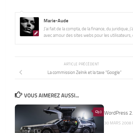
Marie-Aude
J'ai fait de la compta, de la finance, du juridique, 
avec amour des sites webs pour les utilisateurs, q
ARTICLE PRÉCÉDENT
La commission Zelnik et la taxe “Google”
VOUS AIMEREZ AUSSI...
0
WordPress 2.5
30 MARS 2008