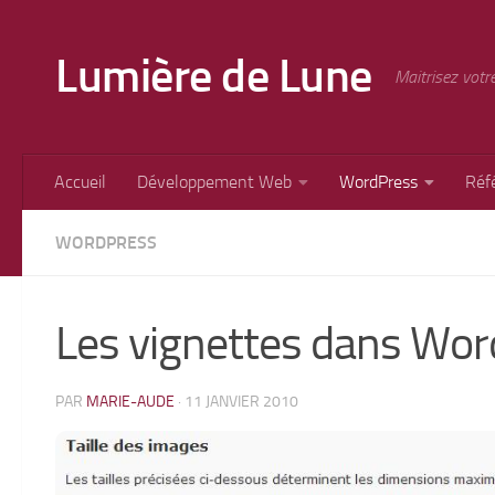
Skip to content
Lumière de Lune
Maitrisez votr
Accueil
Développement Web
WordPress
Réf
WORDPRESS
Les vignettes dans Wor
PAR
MARIE-AUDE
·
11 JANVIER 2010