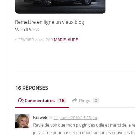
Remettre en ligne un vieux blog
WordPress
9 FÉVRIER 2022
PAR
MARIE-AUDE
16 RÉPONSES
Commentaires
16
Pings
0
Fairweb
11 janvier 2010 à 5:26 pm
Ravie de voir que mon plugin t’es utile et merci de le
je l’ai créé pour passer en douceur sur les nouvelles f