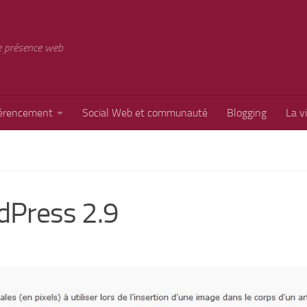
e présence web
érencement
Social Web et communauté
Blogging
La v
dPress 2.9