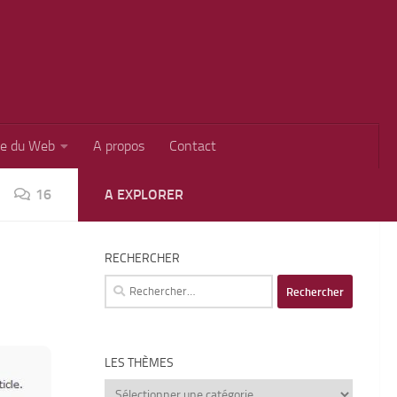
ie du Web
A propos
Contact
16
A EXPLORER
RECHERCHER
Rechercher :
LES THÈMES
Les