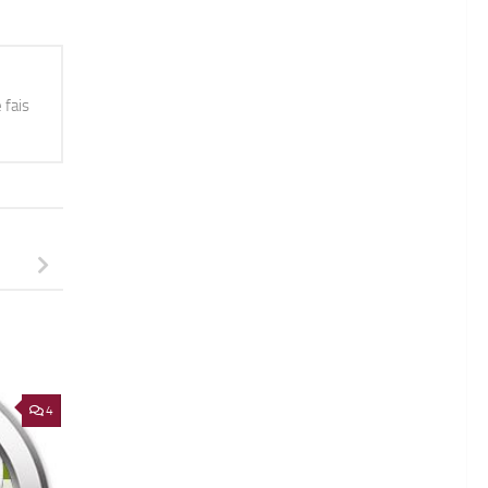
 fais
4