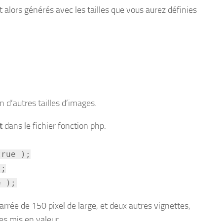
nt alors générés avec les tailles que vous aurez définies
 d’autres tailles d’images.
t
dans le fichier fonction php.
true );
);
e );
e carrée de 150 pixel de large, et deux autres vignettes,
les mis en valeur.