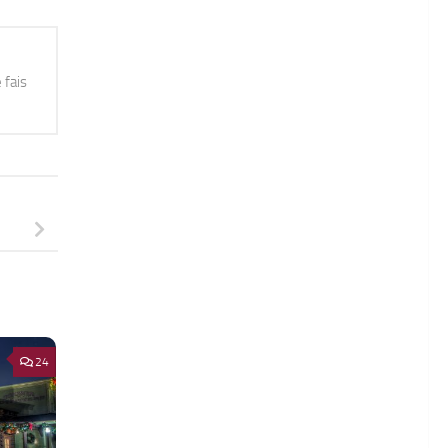
 fais
24