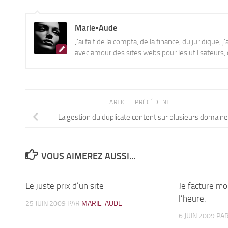
Marie-Aude
J'ai fait de la compta, de la finance, du juridique, 
avec amour des sites webs pour les utilisateurs, q
ARTICLE PRÉCÉDENT
La gestion du duplicate content sur plusieurs domain
VOUS AIMEREZ AUSSI...
Le juste prix d’un site
3
Je facture mo
l’heure.
25 JUIN 2009
PAR
MARIE-AUDE
6 JUIN 2009
PA