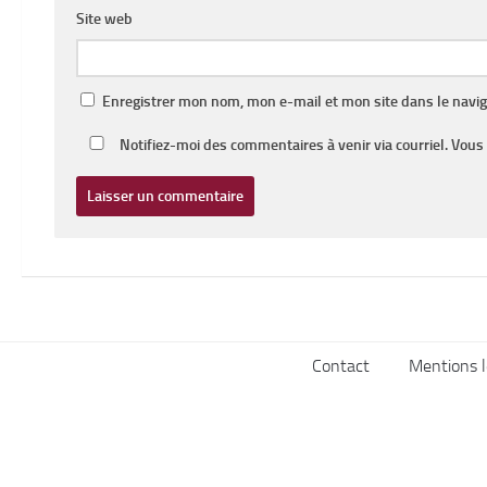
Site web
Enregistrer mon nom, mon e-mail et mon site dans le navi
Notifiez-moi des commentaires à venir via courriel. Vou
Contact
Mentions l
Lumière de Lune © 2026. Tous droits réservés.
Fièrement propulsé par
- Conçu par
Thème Hueman