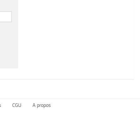
s
CGU
A propos