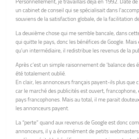
Personnellement, je travaillais déjà en 1992. Date d
un cabinet de conseil qui se spécialisait dans l’acc
souviens de la satisfaction globale, de la facilitation d
La deuxième chose qui me semble bancale, dans cette ta
qui quitte le pays, donc les bénéfices de Google. Mai
qu’un intermédiaire, il redistribue les revenus de la pub
Après c’est un simple raisonnement de ‘balance des éch
été totalement oublié.
En clair, les annonceurs français payent-ils plus que c
car le marché des publicités est ouvert, francophone, e
pays francophones. Mais au total, il me parait doute
les annonceurs payent.
La “perte” quand aux revenus de Google est donc com
annonceurs, il y a énormément de petits webmasters