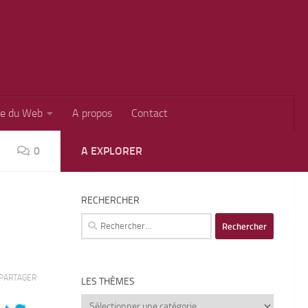
ie du Web
A propos
Contact
0
A EXPLORER
RECHERCHER
Rechercher :
PARTAGER
LES THÈMES
Les