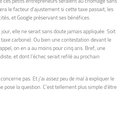
 de ces petits entrepreneurs seraient au chômage sans
sera le facteur d’ajustement si cette taxe passait, les
ités, et Google préservant ses bénéfices.
le jour, elle ne serait sans doute jamais appliquée. Soit
 la taxe carbone). Ou bien une contestation devant le
l’appel, on en a au moins pour cinq ans. Bref, une
ste, et dont l’échec serait refilé au prochain
oncerne pas. Et j’ai assez peu de mal à expliquer le
pose la question. C’est tellement plus simple d’être