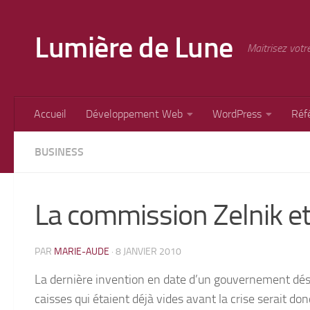
Skip to content
Lumière de Lune
Maitrisez votr
Accueil
Développement Web
WordPress
Réf
BUSINESS
La commission Zelnik et
PAR
MARIE-AUDE
·
8 JANVIER 2010
La dernière invention en date d’un gouvernement dé
caisses qui étaient déjà vides avant la crise serait do