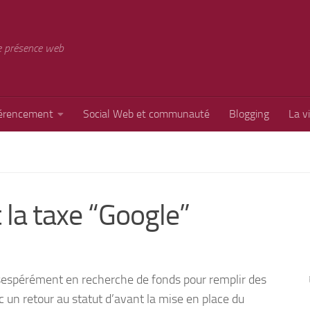
e présence web
érencement
Social Web et communauté
Blogging
La v
 la taxe “Google”
sespérément en recherche de fonds pour remplir des
nc un retour au statut d’avant la mise en place du