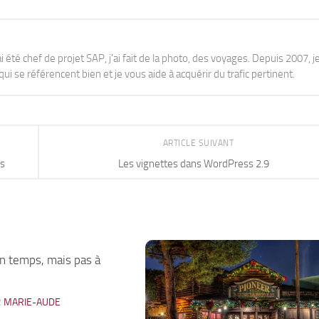
j'ai été chef de projet SAP, j'ai fait de la photo, des voyages. Depuis 2007, je
ui se référencent bien et je vous aide à acquérir du trafic pertinent.
ARTICLE SUIVANT
es
Les vignettes dans WordPress 2.9
n temps, mais pas à
7
R
MARIE-AUDE