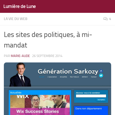
Lumière de Lune
Skip to content
LA VIE DU WEB
4
Les sites des politiques, à mi-
mandat
PAR
MARIE-AUDE
·
26 SEPTEMBRE 2014