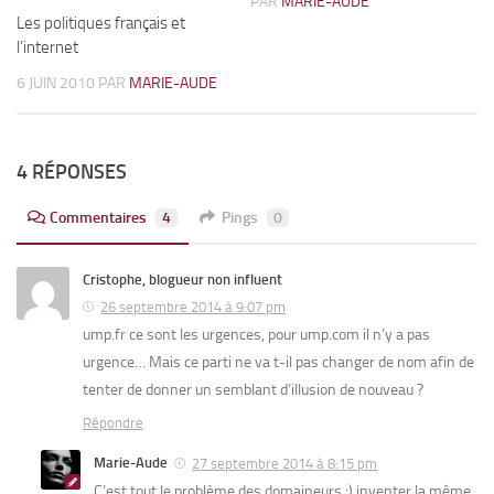
PAR
MARIE-AUDE
Les politiques français et
l’internet
6 JUIN 2010
PAR
MARIE-AUDE
4 RÉPONSES
Commentaires
4
Pings
0
Cristophe, blogueur non influent
26 septembre 2014 à 9:07 pm
ump.fr ce sont les urgences, pour ump.com il n’y a pas
urgence… Mais ce parti ne va t-il pas changer de nom afin de
tenter de donner un semblant d’illusion de nouveau ?
Répondre
Marie-Aude
27 septembre 2014 à 8:15 pm
C’est tout le problème des domaineurs :) inventer la même