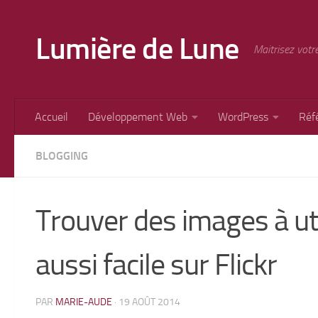
Skip to content
Lumière de Lune
Maitrisez votr
Accueil
Développement Web
WordPress
Réf
BLOGGING
Trouver des images à uti
aussi facile sur Flickr
PAR
MARIE-AUDE
·
19 AOÛT 2014