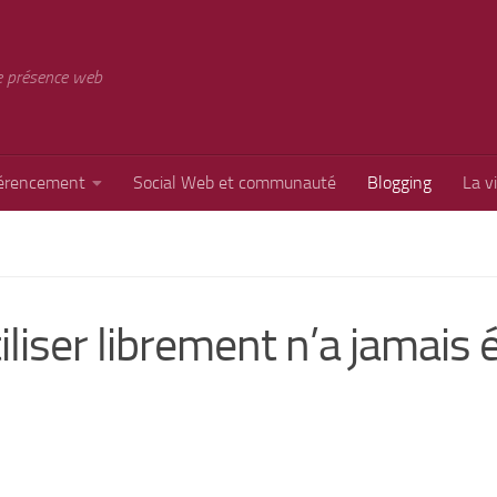
e présence web
érencement
Social Web et communauté
Blogging
La v
liser librement n’a jamais 