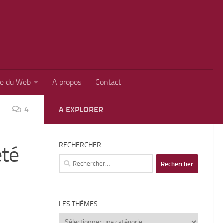
ie du Web
A propos
Contact
4
A EXPLORER
RECHERCHER
été
Rechercher :
LES THÈMES
Les