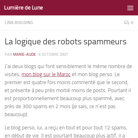
Lumière de Lune
Skip to content
LINK BUILDING
0
La logique des robots spammeurs
PAR
MARIE-AUDE
·
6 OCTOBRE 2007
J’ai deux blogs qui font sensiblement le même nombre de
visites,
mon blog sur le Maroc
et mon blog perso. Le
premier est quatre fois moins commenté que le second,
et présente à peu près moitié moins de posts. Pourtant il
est proportionnellement beaucoup plus spammé, avec
près de 300 spams en 2 mois (je sais, ce n’est pas
beaucoup).
Le blog perso, lui, a reçu en tout et pour tout 12 spams,
en début de vie. Il est pourtant beaucoup plus actif, il a