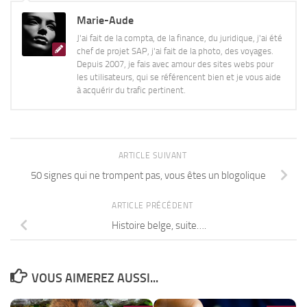
Marie-Aude
J'ai fait de la compta, de la finance, du juridique, j'ai été
chef de projet SAP, j'ai fait de la photo, des voyages.
Depuis 2007, je fais avec amour des sites webs pour
les utilisateurs, qui se référencent bien et je vous aide
à acquérir du trafic pertinent.
ARTICLE SUIVANT
50 signes qui ne trompent pas, vous êtes un blogolique
ARTICLE PRÉCÉDENT
Histoire belge, suite….
VOUS AIMEREZ AUSSI...