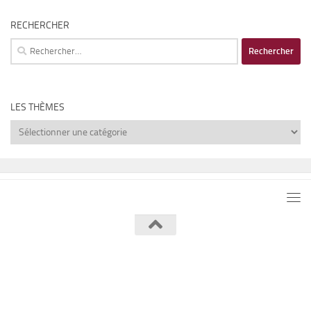
RECHERCHER
Rechercher :
LES THÈMES
Les
thèmes
Lumière de Lune © 2026. Tous droits réservés.
Fièrement propulsé par
- Conçu par
Thème Hueman